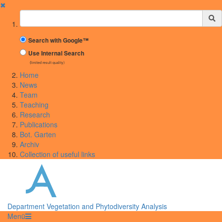
✖
Suchbegriff
Search with Google™
Use Internal Search
(limited result quality)
Home
News
Team
Teaching
Research
Publications
Bot. Garten
Archiv
Collection of useful links
Department Vegetation and Phytodiversity Analysis
Menü