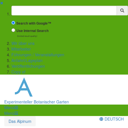
✖
Suchbegriff
Search with Google™
Use Internal Search
(limited result quality)
Wir über uns
Mitarbeiter
Führungen / Veranstaltungen
Anfahrt/Lageplan
Veröffentlichungen
Copy of
Experimenteller Botanischer Garten
Menü
Menü
DEUTSCH
Das Alpinum