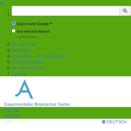
✖
Suchbegriff
Search with Google™
Use Internal Search
(limited result quality)
Wir über uns
Mitarbeiter
Führungen / Veranstaltungen
Anfahrt/Lageplan
Veröffentlichungen
Copy of
Experimenteller Botanischer Garten
Menü
Menü
DEUTSCH