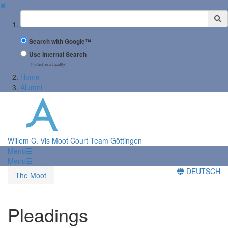
✖
Suchbegriff
Search with Google™
Use Internal Search
(limited result quality)
Home
Alumni
Willem C. Vis Moot Court Team Göttingen
Menü
Menü
DEUTSCH
The Moot
Pleadings