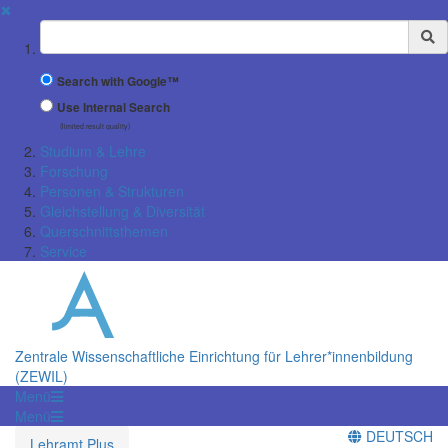
✖
Suchbegriff
Search with Google™
Use Internal Search
(limited result quality)
Studium & Lehre
Forschung
Personen & Strukturen
Gleichstellung & Diversität
Querschnittsthemen
Service
Zentrale Wissenschaftliche Einrichtung für Lehrer*innenbildung
(ZEWIL)
Menü
Menü
DEUTSCH
Lehramt Plus