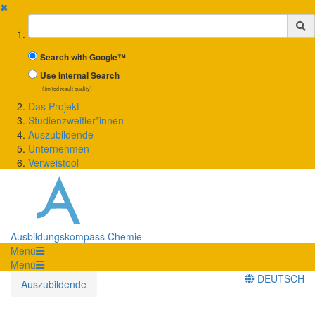
✖
Suchbegriff
Search with Google™
Use Internal Search
(limited result quality)
Das Projekt
Studienzweifler*innen
Auszubildende
Unternehmen
Verweistool
Ausbildungskompass Chemie
Menü
Menü
DEUTSCH
Auszubildende