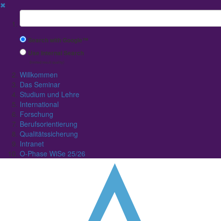
✖
Suchbegriff
Search with Google™
Use Internal Search
(limited result quality)
Willkommen
Das Seminar
Studium und Lehre
International
Forschung
Berufsorientierung
Qualitätssicherung
Intranet
O-Phase WiSe 25/26