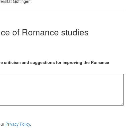
ersität Göttingen.
nce of Romance studies
ve criticism and suggestions for improving the Romance
our
Privacy Policy
.