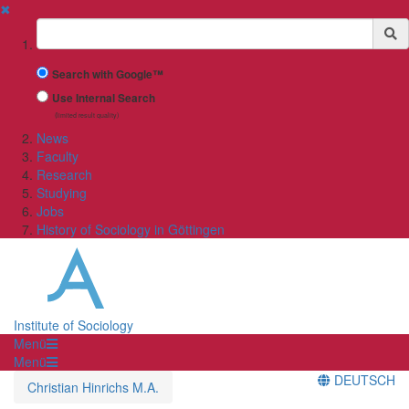
✖
Suchbegriff
Search with Google™
Use Internal Search
(limited result quality)
News
Faculty
Research
Studying
Jobs
History of Sociology in Göttingen
Institute of Sociology
Menü
Menü
DEUTSCH
Christian Hinrichs M.A.