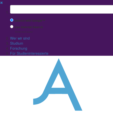
✖
Suchbegriff
Search with Google™
Use Internal Search
(limited result quality)
Wer wir sind
Studium
Forschung
Für Studieninteressierte