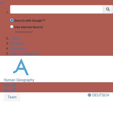
✖
Suchbegriff
Search with Google™
Use Internal Search
(limited result quality)
Team
Studying
Research
Copy of Research
Human Geography
Menü
Menü
DEUTSCH
Team