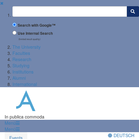
✖
Suchbegriff
Search with Google™
Use Internal Search
(limited result quality)
The University
Faculties
Research
Studying
Institutions
Alumni
International
In publica commoda
Menü
Menü
DEUTSCH
Events