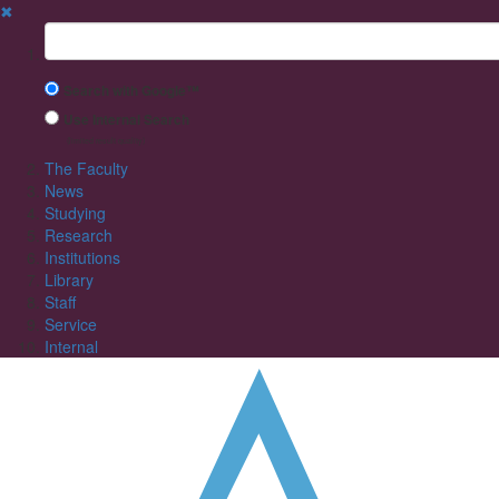
✖
Suchbegriff
Search with Google™
Use Internal Search
(limited result quality)
The Faculty
News
Studying
Research
Institutions
Library
Staff
Service
Internal