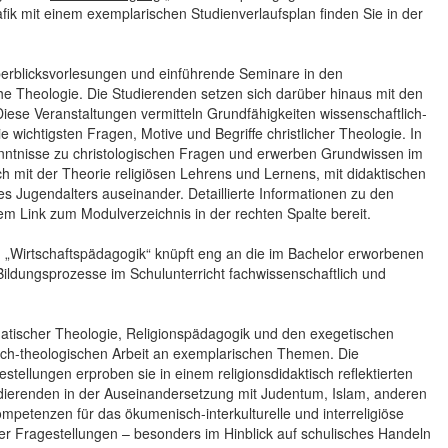
afik mit einem exemplarischen Studienverlaufsplan finden Sie in der
erblicksvorlesungen und einführende Seminare in den
 Theologie. Die Studierenden setzen sich darüber hinaus mit den
Diese Veranstaltungen vermitteln Grundfähigkeiten wissenschaftlich-
 wichtigsten Fragen, Motive und Begriffe christlicher Theologie. In
enntnisse zu christologischen Fragen und erwerben Grundwissen im
 mit der Theorie religiösen Lehrens und Lernens, mit didaktischen
s Jugendalters auseinander. Detaillierte Informationen zu den
m Link zum Modulverzeichnis in der rechten Spalte bereit.
g
„Wirtschaftspädagogik“ knüpft eng an die im Bachelor erworbenen
 Bildungsprozesse im Schulunterricht fachwissenschaftlich und
atischer Theologie, Religionspädagogik und den exegetischen
lich-theologischen Arbeit an exemplarischen Themen. Die
tellungen erproben sie in einem religionsdidaktisch reflektierten
dierenden in der Auseinandersetzung mit Judentum, Islam, anderen
mpetenzen für das ökumenisch-interkulturelle und interreligiöse
er Fragestellungen – besonders im Hinblick auf schulisches Handeln