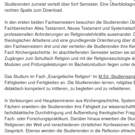
Studierenden zumeist verteilt über fünf Semester. Eine Überblicksgr
rechten Spalte zum Download.
In den ersten beiden Fachsemestern besuchen die Studierenden Üb
Fachbereichen Altes Testament, Neues Testament und Systematische
professionellen Anforderungen an Religionslehrkräfte auseinander. 
theologischen Arbeitens und eine grundlegende Orientierung über die
den Fachsemestern drei und vier vertiefen die Studierenden ihre K
Fach Kirchengeschichte. Im abschließenden Semester setzen sie sich
Zugängen zum Schulfach Religion und mit der Religionssoziologie de
Modulen und Prüfungsleistungen im Bachelorstudium liegen unter de
Das Studium im Fach „Evangelische Religion“ im
M.Ed.-Studiengan
Fähigkeiten und Fertigkeiten an. Die Studierenden lernen, religiöse
didaktisch kompetent zu initiieren, zu begleiten und zu reflektieren.
In Vorlesungen und Hauptseminaren aus Kirchengeschichte, System
Fächern erweitern die Studierenden ihre Fähigkeit zur wissenschaft
fachdidaktische Durchdringung und Aufbereitung theologischer Frages
Fach- oder Forschungspraktikum. Darüber hinaus erwerben die Stu
Religionen der Welt und verschiedenen christlichen Konfessionen Ko
Gespräch. Ebenso werden die Studierenden in die Reflexion ethisch