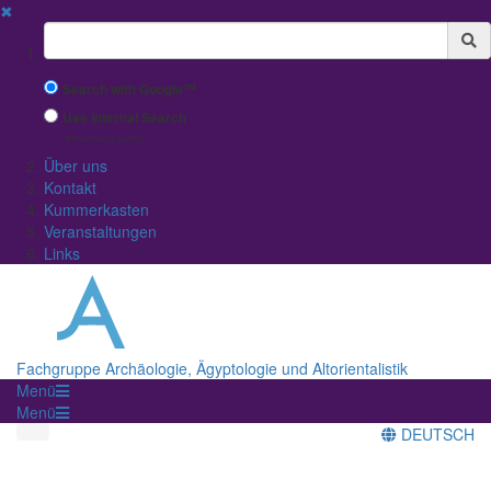
✖
Suchbegriff
Search with Google™
Use Internal Search
(limited result quality)
Über uns
Kontakt
Kummerkasten
Veranstaltungen
Links
Fachgruppe Archäologie, Ägyptologie und Altorientalistik
Menü
Menü
DEUTSCH