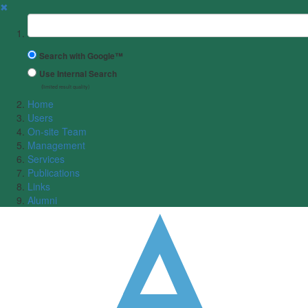
✖
Suchbegriff
Search with Google™
Use Internal Search
(limited result quality)
Home
Users
On-site Team
Management
Services
Publications
Links
Alumni