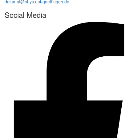
dekanat@phys.uni-goettingen.de
Social Media