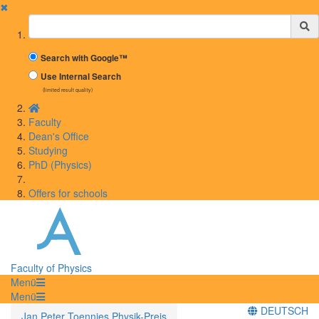
✖
Suchbegriff
Search with Google™
Use Internal Search
(limited result quality)
Faculty
Dean's Office
Studying
PhD (Physics)
Offers for schools
Faculty of Physics
Menü
Menü
DEUTSCH
Jan Peter Toennies Physik-Preis