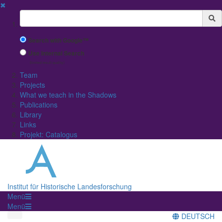
✖
Suchbegriff
Search with Google™
Use Internal Search
(limited result quality)
Team
Projects
What we teach in the Shadows
Publications
Library
Links
Projekt: Catalogus
Institut für Historische Landesforschung
Menü
Menü
DEUTSCH