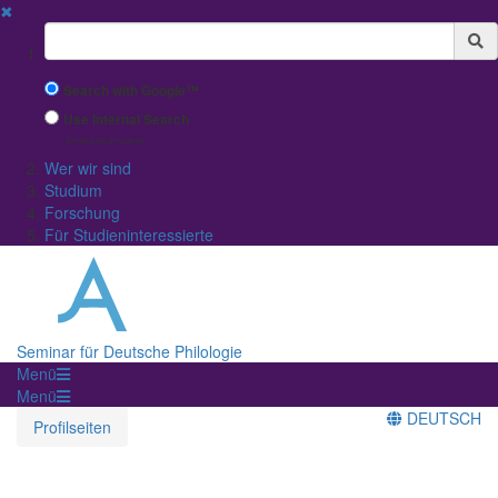
✖
Suchbegriff
Search with Google™
Use Internal Search
(limited result quality)
Wer wir sind
Studium
Forschung
Für Studieninteressierte
Seminar für Deutsche Philologie
Menü
Menü
DEUTSCH
Profilseiten