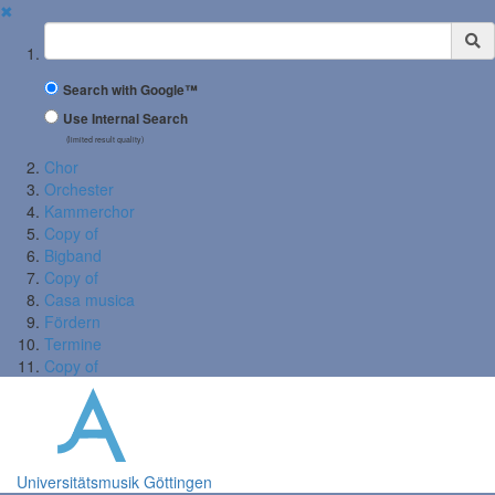
✖
Suchbegriff
Search with Google™
Use Internal Search
(limited result quality)
Chor
Orchester
Kammerchor
Copy of
Bigband
Copy of
Casa musica
Fördern
Termine
Copy of
Universitätsmusik Göttingen