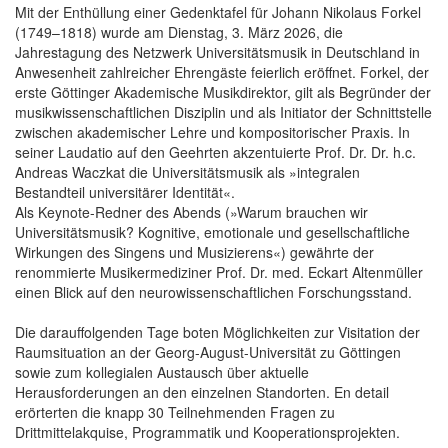
Mit der Enthüllung einer Gedenktafel für Johann Nikolaus Forkel
(1749–1818) wurde am Dienstag, 3. März 2026, die
Jahrestagung des Netzwerk Universitätsmusik in Deutschland in
Anwesenheit zahlreicher Ehrengäste feierlich eröffnet. Forkel, der
erste Göttinger Akademische Musikdirektor, gilt als Begründer der
musikwissenschaftlichen Disziplin und als Initiator der Schnittstelle
zwischen akademischer Lehre und kompositorischer Praxis. In
seiner Laudatio auf den Geehrten akzentuierte Prof. Dr. Dr. h.c.
Andreas Waczkat die Universitätsmusik als »integralen
Bestandteil universitärer Identität«.
Als Keynote-Redner des Abends (»Warum brauchen wir
Universitätsmusik? Kognitive, emotionale und gesellschaftliche
Wirkungen des Singens und Musizierens«) gewährte der
renommierte Musikermediziner Prof. Dr. med. Eckart Altenmüller
einen Blick auf den neurowissenschaftlichen Forschungsstand.
Die darauffolgenden Tage boten Möglichkeiten zur Visitation der
Raumsituation an der Georg-August-Universität zu Göttingen
sowie zum kollegialen Austausch über aktuelle
Herausforderungen an den einzelnen Standorten. En detail
erörterten die knapp 30 Teilnehmenden Fragen zu
Drittmittelakquise, Programmatik und Kooperationsprojekten.