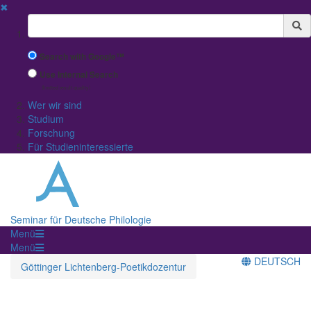
✖
Suchbegriff
Search with Google™
Use Internal Search
(limited result quality)
Wer wir sind
Studium
Forschung
Für Studieninteressierte
Seminar für Deutsche Philologie
Menü
Menü
DEUTSCH
Göttinger Lichtenberg-Poetikdozentur