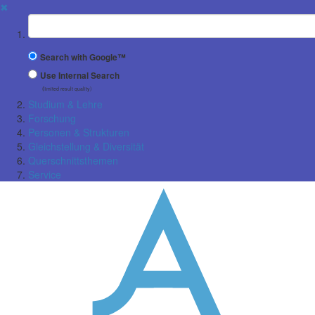
✖
Suchbegriff
Search with Google™
Use Internal Search
(limited result quality)
Studium & Lehre
Forschung
Personen & Strukturen
Gleichstellung & Diversität
Querschnittsthemen
Service