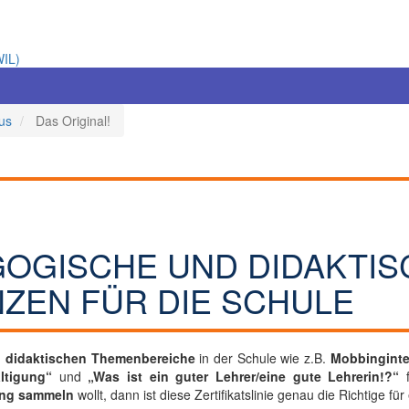
WIL)
us
Das Original!
AGOGISCHE UND DIDAKTI
EN FÜR DIE SCHULE
 didaktischen Themenbereiche
in der Schule wie z.B.
Mobbinginte
ltigung“
und
„Was ist ein guter Lehrer/eine gute Lehrerin!?“
f
ung sammeln
wollt, dann ist diese Zertifikatslinie genau die Richtige für