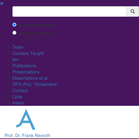
✖
Suchbegriff
Search with Google™
Use Internal Search
(limited result quality)
Team
Courses Taught
ttm
Publications
Presentations
Dissertations et al.
DFG-Proj. "Einsamkeit"
Contact
Links
Intern
Prof. Dr. Frank Rexroth