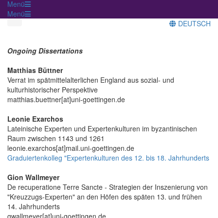
Menü
Menü
DEUTSCH
Ongoing Dissertations
Matthias Büttner
Verrat im spätmittelalterlichen England aus sozial- und
kulturhistorischer Perspektive
matthias.buettner[at]uni-goettingen.de
Leonie Exarchos
Lateinische Experten und Expertenkulturen im byzantinischen
Raum zwischen 1143 und 1261
leonie.exarchos[at]mail.uni-goettingen.de
Graduiertenkolleg "Expertenkulturen des 12. bis 18. Jahrhunderts
Gion Wallmeyer
De recuperatione Terre Sancte - Strategien der Inszenierung von
"Kreuzzugs-Experten" an den Höfen des späten 13. und frühen
14. Jahrhunderts
gwallmeyer[at]uni-goettingen.de