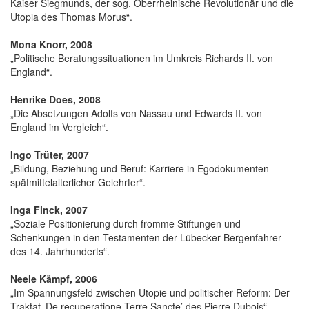
Kaiser Siegmunds, der sog. Oberrheinische Revolutionär und die
Utopia des Thomas Morus“.
Mona Knorr, 2008
„Politische Beratungssituationen im Umkreis Richards II. von
England“.
Henrike Does, 2008
„Die Absetzungen Adolfs von Nassau und Edwards II. von
England im Vergleich“.
Ingo Trüter, 2007
„Bildung, Beziehung und Beruf: Karriere in Egodokumenten
spätmittelalterlicher Gelehrter“.
Inga Finck, 2007
„Soziale Positionierung durch fromme Stiftungen und
Schenkungen in den Testamenten der Lübecker Bergenfahrer
des 14. Jahrhunderts“.
Neele Kämpf, 2006
„Im Spannungsfeld zwischen Utopie und politischer Reform: Der
Traktat ‚De recuperatione Terre Sancte’ des Pierre Dubois“.