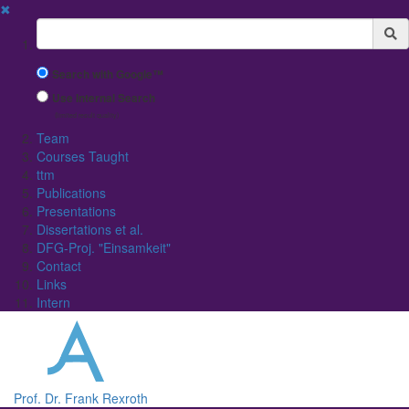
✖
Suchbegriff
Search with Google™
Use Internal Search
(limited result quality)
Team
Courses Taught
ttm
Publications
Presentations
Dissertations et al.
DFG-Proj. "Einsamkeit"
Contact
Links
Intern
Prof. Dr. Frank Rexroth