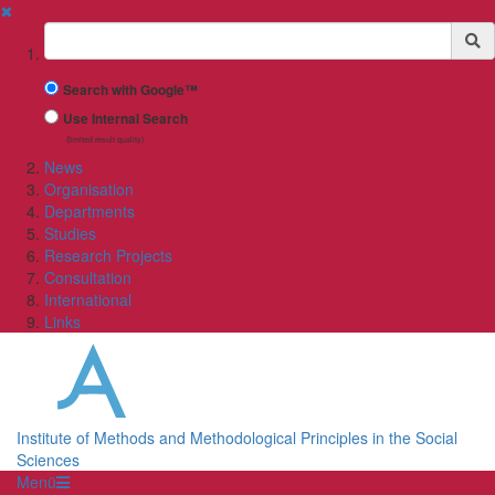
✖
Suchbegriff
Search with Google™
Use Internal Search
(limited result quality)
News
Organisation
Departments
Studies
Research Projects
Consultation
International
Links
Institute of Methods and Methodological Principles in the Social
Sciences
Menü