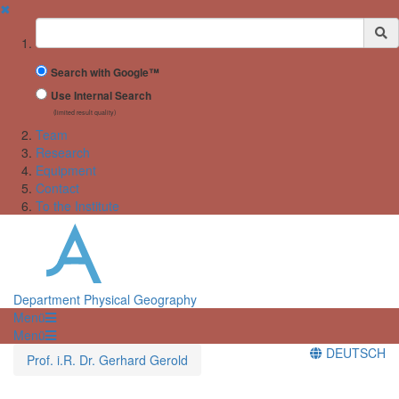
✖
Suchbegriff
Search with Google™
Use Internal Search
(limited result quality)
Team
Research
Equipment
Contact
To the Institute
Department Physical Geography
Menü
Menü
DEUTSCH
Prof. i.R. Dr. Gerhard Gerold