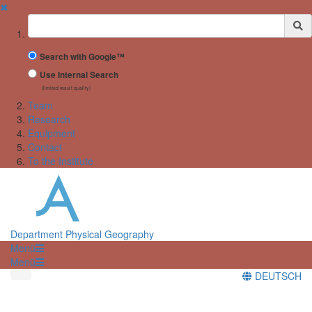
✖
Suchbegriff
Search with Google™
Use Internal Search
(limited result quality)
Team
Research
Equipment
Contact
To the Institute
Department Physical Geography
Menü
Menü
DEUTSCH