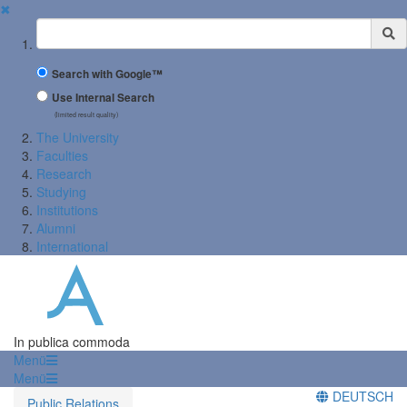
✖
Suchbegriff
Search with Google™
Use Internal Search
(limited result quality)
The University
Faculties
Research
Studying
Institutions
Alumni
International
In publica commoda
Menü
Menü
DEUTSCH
Public Relations