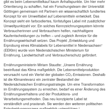
gibt es beim Lebensmittelkauf kaum Anhaltspunkte. Um hier mehr
Orientierung zu schaffen, hat ein Forschungsteam der Universität
Göttingen gemeinsam mit Partnern ein wissenschaftlich fundiertes
Konzept für ein Umweltlabel auf Lebensmitteln entwickelt. Das
Konzept sieht ein farbcodiertes, fünfstufiges Label mit zusätzlicher
Umweltpunktzahl vor. Ein solches Kennzeichnungssystem könnte
Verbraucherinnen und Verbrauchern helfen, nachhaltigere
Kaufentscheidungen zu treffen – und zugleich Anreize für die
Ernährungswirtschaft setzen. Das Projekt „Entwicklung und
Erprobung eines Klimalabels für Lebensmittel in Niedersachsen“
(EEKlim) wurde vom Niedersächsischen Ministerium für
Ernährung, Landwirtschaft und Verbraucherschutz gefördert.
Ernährungsministerin Miriam Staudte: „Unsere Ernährung
beeinflusst das Klima maßgeblich. Die Lebensmittelproduktion
verursacht rund ein Viertel der globalen CO₂-Emissionen. Deshalb
ist die Klimarelevanz ein zentraler Bestandteil der
Niedersächsischen Ernährungsstrategie. Um eine Transformation
im Ernährungssystem zu erreichen, bedarf es einer Änderung des
Ernährungsverhaltens und der Produktions- und
Verarbeitungsmethoden. Das neu konzipierte Label ist
verständlich und praxisnah. Sie werden den weiteren politischen
Entscheidungsprozess maßgeblich unterstützen.“