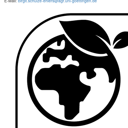
E-Mail:
birgit.schulze-ehlers@agr.uni-goettingen.de