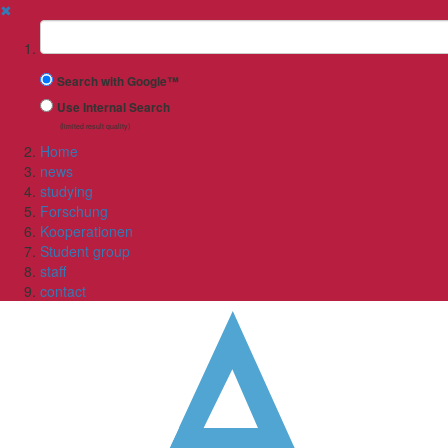
✖
Suchbegriff
Search with Google™
Use Internal Search
(limited result quality)
Home
news
studying
Forschung
Kooperationen
Student group
staff
contact