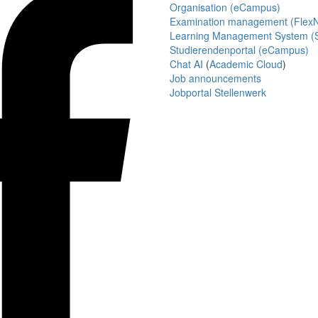
Organisation (eCampus)
Examination management (Flex
Learning Management System (S
Studierendenportal (eCampus)
Chat AI
(
Academic Cloud
)
Job announcements
Jobportal Stellenwerk