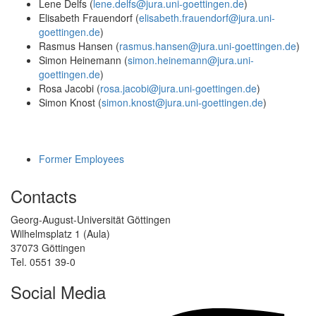
Lene Delfs (
lene.delfs@jura.uni-goettingen.de
)
Elisabeth Frauendorf (
elisabeth.frauendorf@jura.uni-
goettingen.de
)
Rasmus Hansen (
rasmus.hansen@jura.uni-goettingen.de
)
Simon Heinemann (
simon.heinemann@jura.uni-
goettingen.de
)
Rosa Jacobi (
rosa.jacobi@jura.uni-goettingen.de
)
Simon Knost (
simon.knost@jura.uni-goettingen.de
)
Former Employees
Contacts
Georg-August-Universität Göttingen
Wilhelmsplatz 1 (Aula)
37073 Göttingen
Tel. 0551 39-0
Social Media