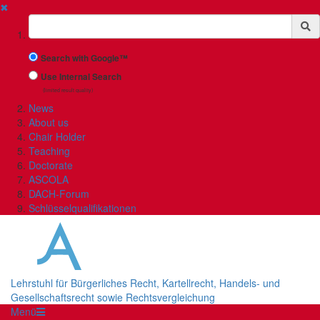
✖
Suchbegriff
Search with Google™
Use Internal Search
(limited result quality)
News
About us
Chair Holder
Teaching
Doctorate
ASCOLA
DACH-Forum
Schlüsselqualifikationen
Lehrstuhl für Bürgerliches Recht, Kartellrecht, Handels- und
Gesellschaftsrecht sowie Rechtsvergleichung
Menü