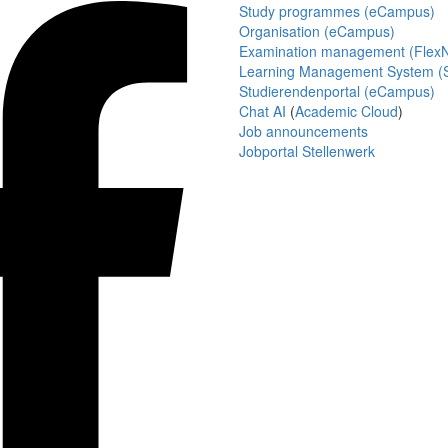
Study programmes (eCampus)
Organisation (eCampus)
Examination management (Flex
Learning Management System (S
Studierendenportal (eCampus)
Chat AI
(
Academic Cloud
)
Job announcements
Jobportal Stellenwerk