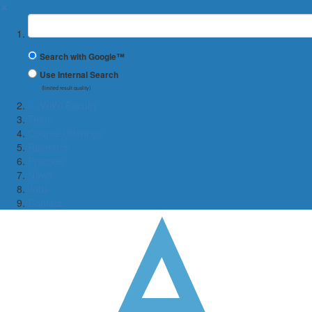
✖
Suchbegriff
Search with Google™
Use Internal Search
(limited result quality)
← WiWi Faculty
Team
Course Offerings
Research
Practice
News
Jobs
Contact