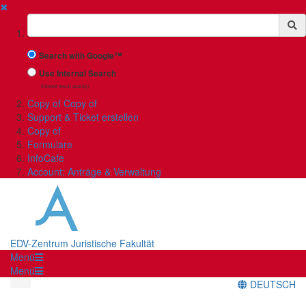
✖
Suchbegriff
Search with Google™
Use Internal Search
(limited result quality)
Copy of Copy of
Support & Ticket erstellen
Copy of
Formulare
InfoCafe
Account: Anträge & Verwaltung
EDV-Zentrum Juristische Fakultät
Menü
Menü
DEUTSCH