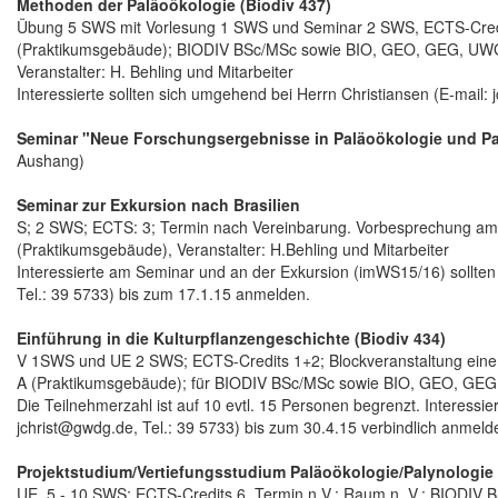
Methoden der Paläoökologie (Biodiv 437)
Übung 5 SWS mit Vorlesung 1 SWS und Seminar 2 SWS, ECTS-Credi
(Praktikumsgebäude); BIODIV BSc/MSc sowie BIO, GEO, GEG, UWG 
Veranstalter: H. Behling und Mitarbeiter
Interessierte sollten sich umgehend bei Herrn Christiansen (E-mail:
Seminar "Neue Forschungsergebnisse in Paläoökologie und Pa
Aushang)
Seminar zur Exkursion nach Brasilien
S; 2 SWS; ECTS: 3; Termin nach Vereinbarung. Vorbesprechung a
(Praktikumsgebäude), Veranstalter: H.Behling und Mitarbeiter
Interessierte am Seminar und an der Exkursion (imWS15/16) sollten
Tel.: 39 5733) bis zum 17.1.15 anmelden.
Einführung in die Kulturpflanzengeschichte (Biodiv 434)
V 1SWS und UE 2 SWS; ECTS-Credits 1+2; Blockveranstaltung eine 
A (Praktikumsgebäude); für BIODIV BSc/MSc sowie BIO, GEO, GEG, 
Die Teilnehmerzahl ist auf 10 evtl. 15 Personen begrenzt. Interessie
jchrist@gwdg.de, Tel.: 39 5733) bis zum 30.4.15 verbindlich anmeld
Projektstudium/Vertiefungsstudium Paläoökologie/Palynologie 
UE, 5 - 10 SWS; ECTS-Credits 6, Termin n.V.; Raum n. V.; BIODI