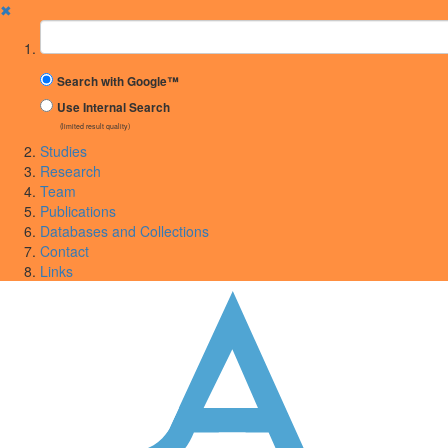
✖
Suchbegriff
Search with Google™
Use Internal Search
(limited result quality)
Studies
Research
Team
Publications
Databases and Collections
Contact
Links