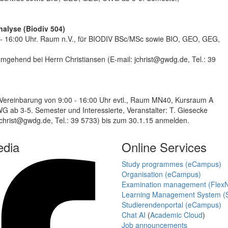
alyse (Biodiv 504)
 - 16:00 Uhr. Raum n.V., für BIODIV BSc/MSc sowie BIO, GEO, GEG,
 umgehend bei Herrn Christiansen (E-mail: jchrist@gwdg.de, Tel.: 39
Vereinbarung von 9:00 - 16:00 Uhr evtl., Raum MN40, Kursraum A
ab 3-5. Semester und Interessierte, Veranstalter: T. Giesecke
 jchrist@gwdg.de, Tel.: 39 5733) bis zum 30.1.15 anmelden.
edia
Online Services
Study programmes (eCampus)
Organisation (eCampus)
Examination management (Flex
Learning Management System (S
Studierendenportal (eCampus)
Chat AI
(
Academic Cloud
)
Job announcements