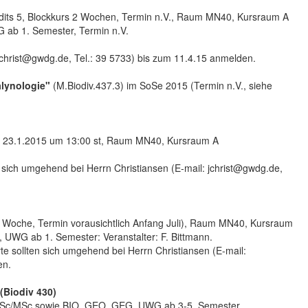
ts 5, Blockkurs 2 Wochen, Termin n.V., Raum MN40, Kursraum A
ab 1. Semester, Termin n.V.
 jchrist@gwdg.de, Tel.: 39 5733) bis zum 11.4.15 anmelden.
lynologie"
(M.Biodiv.437.3) im SoSe 2015 (Termin n.V., siehe
m 23.1.2015 um 13:00 st, Raum MN40, Kursraum A
 sich umgehend bei Herrn Christiansen (E-mail: jchrist@gwdg.de,
Woche, Termin vorausichtlich Anfang Juli), Raum MN40, Kursraum
UWG ab 1. Semester: Veranstalter: F. Bittmann.
rte sollten sich umgehend bei Herrn Christiansen (E-mail:
en.
(Biodiv 430)
V BSc/MSc sowie BIO, GEO, GEG, UWG ab 3-5. Semester,