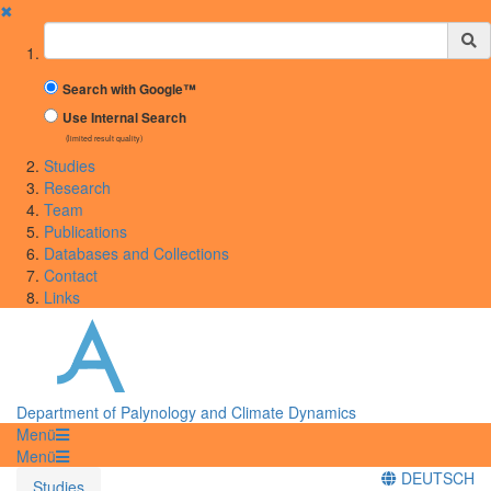
✖
Suchbegriff
Search with Google™
Use Internal Search
(limited result quality)
Studies
Research
Team
Publications
Databases and Collections
Contact
Links
Department of Palynology and Climate Dynamics
Menü
Menü
DEUTSCH
Studies