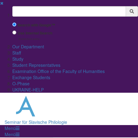
✖
Suchbegriff
Search with Google™
Use Internal Search
(limited result quality)
Our Department
Staff
Study
Student Representatives
Examination Office of the Faculty of Humanities
Exchange Students
O-Phase
UKRAINE-HELP
Seminar für Slavische Philologie
Menü
Menü