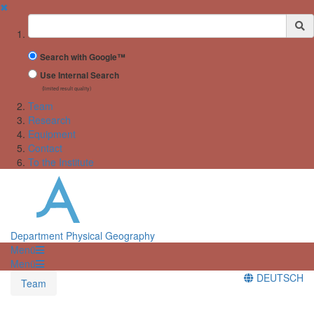
✖
Suchbegriff
Search with Google™
Use Internal Search
(limited result quality)
Team
Research
Equipment
Contact
To the Institute
Department Physical Geography
Menü
Menü
DEUTSCH
Team