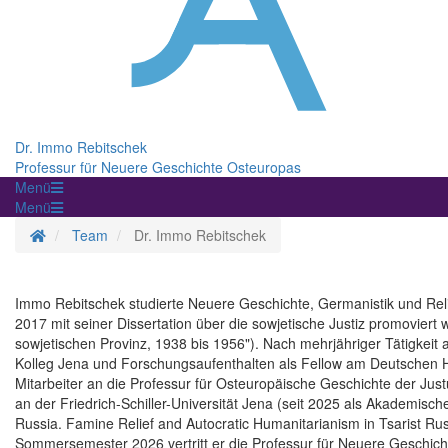
Dr. Immo Rebitschek
Professur für Neuere Geschichte Osteuropas
Menü
Menü
Homepage
Team
Dr. Immo Rebitschek
Immo Rebitschek studierte Neuere Geschichte, Germanistik und Relig
2017 mit seiner Dissertation über die sowjetische Justiz promoviert wu
sowjetischen Provinz, 1938 bis 1956"). Nach mehrjähriger Tätigkeit 
Kolleg Jena und Forschungsaufenthalten als Fellow am Deutschen His
Mitarbeiter an die Professur für Osteuropäische Geschichte der Justu
an der Friedrich-Schiller-Universität Jena (seit 2025 als Akademische
Russia. Famine Relief and Autocratic Humanitarianism in Tsarist Ru
Sommersemester 2026 vertritt er die Professur für Neuere Geschich