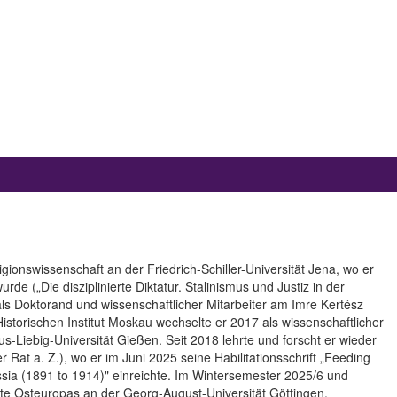
ionswissenschaft an der Friedrich-Schiller-Universität Jena, wo er
rde („Die disziplinierte Diktatur. Stalinismus und Justiz in der
als Doktorand und wissenschaftlicher Mitarbeiter am Imre Kertész
torischen Institut Moskau wechselte er 2017 als wissenschaftlicher
s-Liebig-Universität Gießen. Seit 2018 lehrte und forscht er wieder
r Rat a. Z.), wo er im Juni 2025 seine Habilitationsschrift „Feeding
ssia (1891 to 1914)" einreichte. Im Wintersemester 2025/6 und
te Osteuropas an der Georg-August-Universität Göttingen.