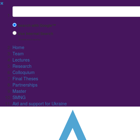
✖
Suchbegriff
Search with Google™
Use Internal Search
(limited result quality)
Home
Team
Lectures
Research
Colloquium
Final Theses
Partnerships
Master
SMNG
Aid and support for Ukraine