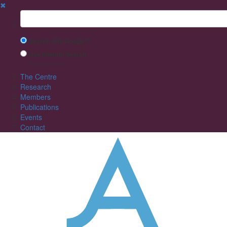
✖
Suchbegriff
Search with Google™
Use Internal Search
(limited result quality)
The Centre
Research
Members
Publications
Events
Contact