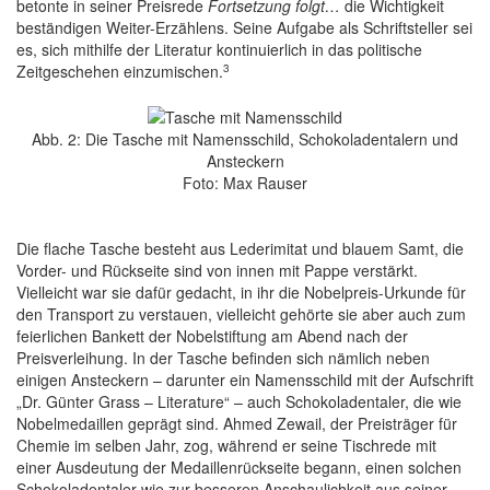
betonte in seiner Preisrede
Fortsetzung folgt…
die Wichtigkeit
beständigen Weiter-Erzählens. Seine Aufgabe als Schriftsteller sei
es, sich mithilfe der Literatur kontinuierlich in das politische
3
Zeitgeschehen einzumischen.
Abb. 2: Die Tasche mit Namensschild, Schokoladentalern und
Ansteckern
Foto: Max Rauser
Die flache Tasche besteht aus Lederimitat und blauem Samt, die
Vorder- und Rückseite sind von innen mit Pappe verstärkt.
Vielleicht war sie dafür gedacht, in ihr die Nobelpreis-Urkunde für
den Transport zu verstauen, vielleicht gehörte sie aber auch zum
feierlichen Bankett der Nobelstiftung am Abend nach der
Preisverleihung. In der Tasche befinden sich nämlich neben
einigen Ansteckern – darunter ein Namensschild mit der Aufschrift
„Dr. Günter Grass – Literature“ – auch Schokoladentaler, die wie
Nobelmedaillen geprägt sind. Ahmed Zewail, der Preisträger für
Chemie im selben Jahr, zog, während er seine Tischrede mit
einer Ausdeutung der Medaillenrückseite begann, einen solchen
Schokoladentaler wie zur besseren Anschaulichkeit aus seiner