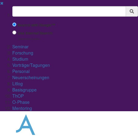
✖
Suchbegriff
Search with Google™
Use Internal Search
(limited result quality)
Seminar
Forschung
Studium
Vorträge/Tagungen
Personal
Neuerscheinungen
Litlog
Basisgruppe
ThOP
O-Phase
Mentoring