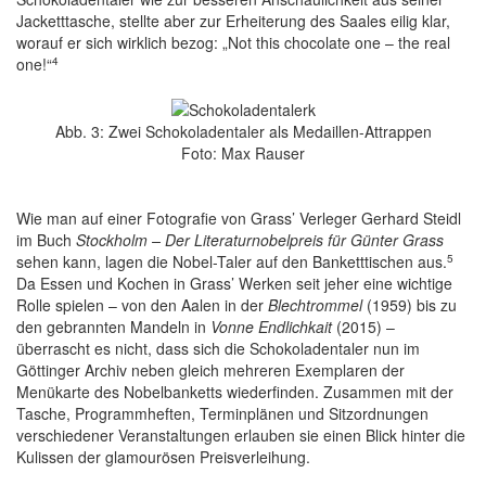
Jacketttasche, stellte aber zur Erheiterung des Saales eilig klar,
worauf er sich wirklich bezog: „Not this chocolate one – the real
4
one!“
Abb. 3: Zwei Schokoladentaler als Medaillen-Attrappen
Foto: Max Rauser
Wie man auf einer Fotografie von Grass’ Verleger Gerhard Steidl
im Buch
Stockholm – Der Literaturnobelpreis für Günter Grass
5
sehen kann, lagen die Nobel-Taler auf den Banketttischen aus.
Da Essen und Kochen in Grass’ Werken seit jeher eine wichtige
Rolle spielen – von den Aalen in der
Blechtrommel
(1959) bis zu
den gebrannten Mandeln in
Vonne Endlichkait
(2015) –
überrascht es nicht, dass sich die Schokoladentaler nun im
Göttinger Archiv neben gleich mehreren Exemplaren der
Menükarte des Nobelbanketts wiederfinden. Zusammen mit der
Tasche, Programmheften, Terminplänen und Sitzordnungen
verschiedener Veranstaltungen erlauben sie einen Blick hinter die
Kulissen der glamourösen Preisverleihung.