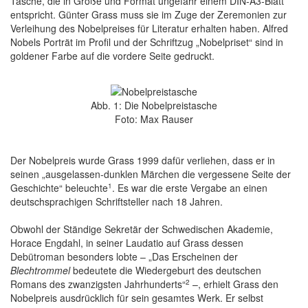
Tasche, die in Größe und Format ungefähr einem DIN-A3-Blatt
entspricht. Günter Grass muss sie im Zuge der Zeremonien zur
Verleihung des Nobelpreises für Literatur erhalten haben. Alfred
Nobels Porträt im Profil und der Schriftzug „Nobelpriset“ sind in
goldener Farbe auf die vordere Seite gedruckt.
Abb. 1: Die Nobelpreistasche
Foto: Max Rauser
Der Nobelpreis wurde Grass 1999 dafür verliehen, dass er in
seinen „ausgelassen-dunklen Märchen die vergessene Seite der
1
Geschichte“ beleuchte
. Es war die erste Vergabe an einen
deutschsprachigen Schriftsteller nach 18 Jahren.
Obwohl der Ständige Sekretär der Schwedischen Akademie,
Horace Engdahl, in seiner Laudatio auf Grass dessen
Debütroman besonders lobte – „Das Erscheinen der
Blechtrommel
bedeutete die Wiedergeburt des deutschen
2
Romans des zwanzigsten Jahrhunderts“
–, erhielt Grass den
Nobelpreis ausdrücklich für sein gesamtes Werk. Er selbst