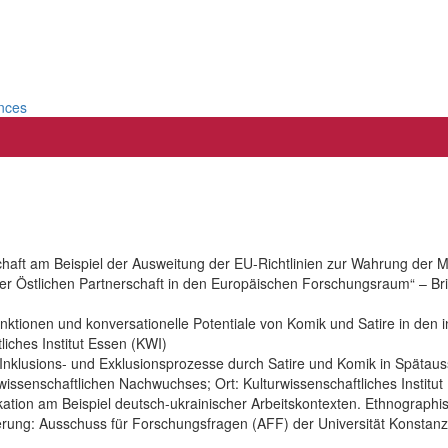
ences
aft am Beispiel der Ausweitung der EU-Richtlinien zur Wahrung der 
 Östlichen Partnerschaft in den Europäischen Forschungsraum“ – Bridge
ktionen und konversationelle Potentiale von Komik und Satire in den
liches Institut Essen (KWI)
Inklusions- und Exklusionsprozesse durch Satire und Komik in Spätauss
senschaftlichen Nachwuchses; Ort: Kulturwissenschaftliches Institut
ation am Beispiel deutsch-ukrainischer Arbeitskontexten. Ethnograph
derung: Ausschuss für Forschungsfragen (AFF) der Universität Konstanz