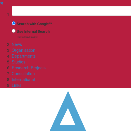
✖
Suchbegriff
Search with Google™
Use Internal Search
(limited result quality)
News
Organisation
Departments
Studies
Research Projects
Consultation
International
Links