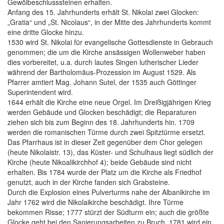
Gewölbeschlusssteinen erhalten.
Anfang des 15. Jahrhunderts erhält St. Nikolai zwei Glocken:
„Gratia“ und „St. Nicolaus“, in der Mitte des Jahrhunderts kommt
eine dritte Glocke hinzu.
1530 wird St. Nikolai für evangelische Gottesdienste in Gebrauch
genommen; die um die Kirche ansässigen Wollenweber haben
dies vorbereitet, u.a. durch lautes Singen lutherischer Lieder
während der Bartholomäus-Prozession im August 1529. Als
Pfarrer amtiert Mag. Johann Sutel, der 1535 auch Göttinger
Superintendent wird.
1644 erhält die Kirche eine neue Orgel. Im Dreißigjährigen Krieg
werden Gebäude und Glocken beschädigt; die Reparaturen
ziehen sich bis zum Beginn des 18. Jahrhunderts hin. 1709
werden die romanischen Türme durch zwei Spitztürme ersetzt.
Das Pfarrhaus ist in dieser Zeit gegenüber dem Chor gelegen
(heute Nikolaistr. 13), das Küster- und Schulhaus liegt südlich der
Kirche (heute Nikoalikirchhof 4); beide Gebäude sind nicht
erhalten. Bis 1784 wurde der Platz um die Kirche als Friedhof
genutzt, auch in der Kirche fanden sich Grabsteine.
Durch die Explosion eines Pulverturms nahe der Albanikirche im
Jahr 1762 wird die Nikolaikirche beschädigt. Ihre Türme
bekommen Risse; 1777 stürzt der Südturm ein; auch die größte
Glocke geht bei den Sanierungsarbeiten zu Bruch. 1781 wird ein