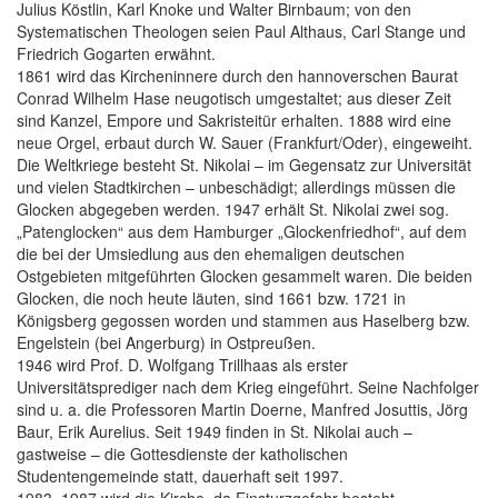
Julius Köstlin, Karl Knoke und Walter Birnbaum; von den
Systematischen Theologen seien Paul Althaus, Carl Stange und
Friedrich Gogarten erwähnt.
1861 wird das Kircheninnere durch den hannoverschen Baurat
Conrad Wilhelm Hase neugotisch umgestaltet; aus dieser Zeit
sind Kanzel, Empore und Sakristeitür erhalten. 1888 wird eine
neue Orgel, erbaut durch W. Sauer (Frankfurt/Oder), eingeweiht.
Die Weltkriege besteht St. Nikolai – im Gegensatz zur Universität
und vielen Stadtkirchen – unbeschädigt; allerdings müssen die
Glocken abgegeben werden. 1947 erhält St. Nikolai zwei sog.
„Patenglocken“ aus dem Hamburger „Glockenfriedhof“, auf dem
die bei der Umsiedlung aus den ehemaligen deutschen
Ostgebieten mitgeführten Glocken gesammelt waren. Die beiden
Glocken, die noch heute läuten, sind 1661 bzw. 1721 in
Königsberg gegossen worden und stammen aus Haselberg bzw.
Engelstein (bei Angerburg) in Ostpreußen.
1946 wird Prof. D. Wolfgang Trillhaas als erster
Universitätsprediger nach dem Krieg eingeführt. Seine Nachfolger
sind u. a. die Professoren Martin Doerne, Manfred Josuttis, Jörg
Baur, Erik Aurelius. Seit 1949 finden in St. Nikolai auch –
gastweise – die Gottesdienste der katholischen
Studentengemeinde statt, dauerhaft seit 1997.
1983–1987 wird die Kirche, da Einsturzgefahr besteht,