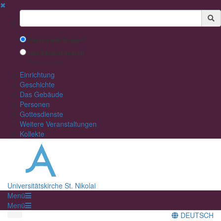
✖
Suchbegriff
Search with Google™
Use Internal Search
(limited result quality)
Einrichtung
Geschichte
Das Gebäude
Personen
Gottesdienste
Weitere Veranstaltungen
Kollekte
Universitätskirche St. Nikolai
Menü
Menü
DEUTSCH