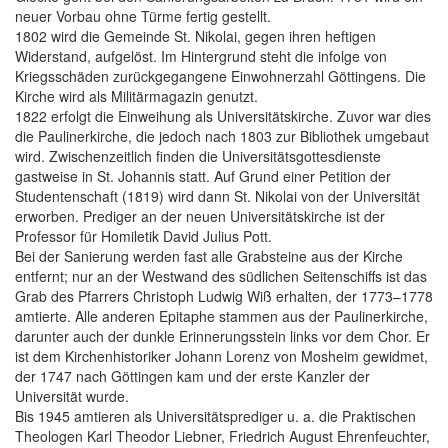
neuer Vorbau ohne Türme fertig gestellt.
1802 wird die Gemeinde St. Nikolai, gegen ihren heftigen
Widerstand, aufgelöst. Im Hintergrund steht die infolge von
Kriegsschäden zurückgegangene Einwohnerzahl Göttingens. Die
Kirche wird als Militärmagazin genutzt.
1822 erfolgt die Einweihung als Universitätskirche. Zuvor war dies
die Paulinerkirche, die jedoch nach 1803 zur Bibliothek umgebaut
wird. Zwischenzeitlich finden die Universitätsgottesdienste
gastweise in St. Johannis statt. Auf Grund einer Petition der
Studentenschaft (1819) wird dann St. Nikolai von der Universität
erworben. Prediger an der neuen Universitätskirche ist der
Professor für Homiletik David Julius Pott.
Bei der Sanierung werden fast alle Grabsteine aus der Kirche
entfernt; nur an der Westwand des südlichen Seitenschiffs ist das
Grab des Pfarrers Christoph Ludwig Wiß erhalten, der 1773–1778
amtierte. Alle anderen Epitaphe stammen aus der Paulinerkirche,
darunter auch der dunkle Erinnerungsstein links vor dem Chor. Er
ist dem Kirchenhistoriker Johann Lorenz von Mosheim gewidmet,
der 1747 nach Göttingen kam und der erste Kanzler der
Universität wurde.
Bis 1945 amtieren als Universitätsprediger u. a. die Praktischen
Theologen Karl Theodor Liebner, Friedrich August Ehrenfeuchter,