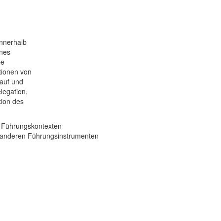
innerhalb
ines
be
tionen von
lauf und
legation,
xion des
in Führungskontexten
anderen Führungsinstrumenten