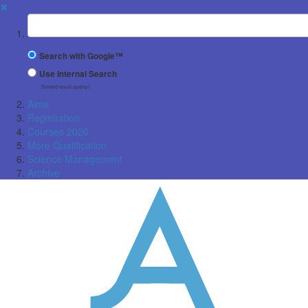
✖
Suchbegriff
Search with Google™
Use Internal Search
(limited result quality)
Aims
Registration
Courses 2026
More Qualification
Science Management
Archive