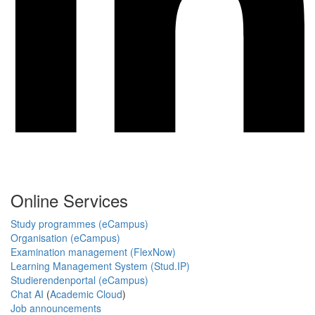
Online Services
Study programmes (eCampus)
Organisation (eCampus)
Examination management (FlexNow)
Learning Management System (Stud.IP)
Studierendenportal (eCampus)
Chat AI
(
Academic Cloud
)
Job announcements