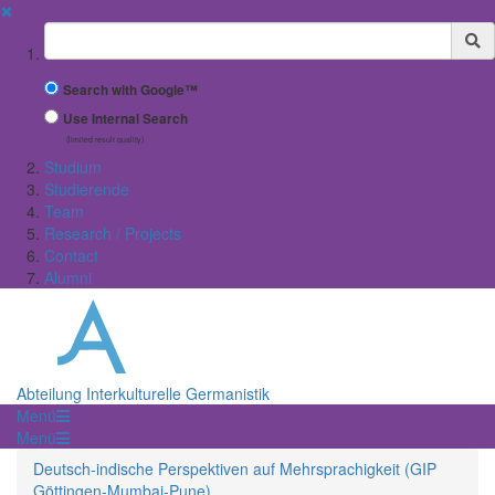
✖
Suchbegriff
Search with Google™
Use Internal Search
(limited result quality)
Studium
Studierende
Team
Research / Projects
Contact
Alumni
Abteilung Interkulturelle Germanistik
Menü
Menü
Deutsch-indische Perspektiven auf Mehrsprachigkeit (GIP
Göttingen-Mumbai-Pune)