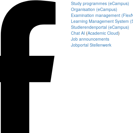
Study programmes (eCampus)
Organisation (eCampus)
Examination management (Flex
Learning Management System (S
Studierendenportal (eCampus)
Chat AI
(
Academic Cloud
)
Job announcements
Jobportal Stellenwerk