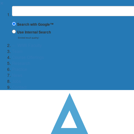
✖
Suchbegriff
Search with Google™
Use Internal Search
(limited result quality)
← WiWi Faculty
Team
Course Offerings
Research
Practice
News
Jobs
Contact