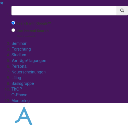
✖
Suchbegriff
Search with Google™
Use Internal Search
(limited result quality)
Seminar
Forschung
Studium
Vorträge/Tagungen
Personal
Neuerscheinungen
Litlog
Basisgruppe
ThOP
O-Phase
Mentoring