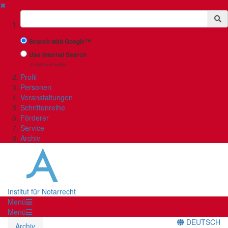
✖
Suchbegriff
Search with Google™
Use Internal Search
(limited result quality)
Profil
Personen
Veranstaltungen
Schriftenreihe
Förderer
Service
Archiv
Institut für Notarrecht
Menü
Menü
DEUTSCH
Archiv