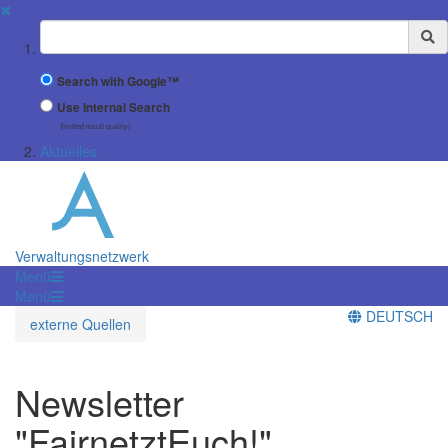
✖
Suchbegriff
Search with Google™
Use Internal Search
(limited result quality)
Aktuelles
Verwaltungsnetzwerk
Menü
Menü
DEUTSCH
externe Quellen
Newsletter
"FairnetztEuch!"