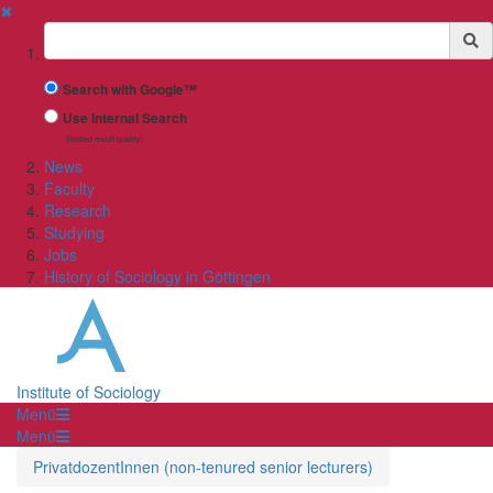
✖
Suchbegriff
Search with Google™
Use Internal Search
(limited result quality)
News
Faculty
Research
Studying
Jobs
History of Sociology in Göttingen
Institute of Sociology
Menü
Menü
PrivatdozentInnen (non-tenured senior lecturers)