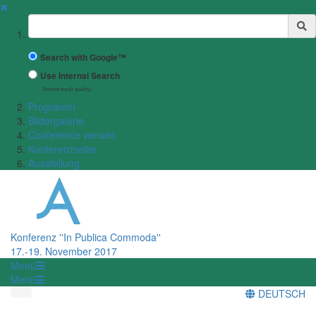
✖
Suchbegriff
Search with Google™
Use Internal Search
(limited result quality)
Programm
Bildergalerie
Conference venues
Konferenzreihe
Ausstellung
Konferenz ''In Publica Commoda''
17.-19. November 2017
Menü
Menü
DEUTSCH