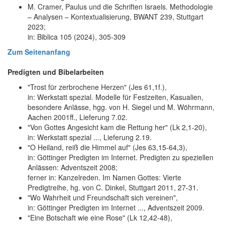
M. Cramer, Paulus und die Schriften Israels. Methodologie
– Analysen – Kontextualisierung, BWANT 239, Stuttgart
2023;
in: Biblica 105 (2024), 305-309
Zum Seitenanfang
Predigten und Bibelarbeiten
"Trost für zerbrochene Herzen" (Jes 61,1f.),
in: Werkstatt spezial. Modelle für Festzeiten, Kasualien,
besondere Anlässe, hgg. von H. Siegel und M. Wöhrmann,
Aachen 2001ff., Lieferung 7.02.
"Von Gottes Angesicht kam die Rettung her" (Lk 2,1-20),
in: Werkstatt spezial ..., Lieferung 2.19.
"O Heiland, reiß die Himmel auf" (Jes 63,15-64,3),
in: Göttinger Predigten im Internet. Predigten zu speziellen
Anlässen: Adventszeit 2008;
ferner in: Kanzelreden. Im Namen Gottes: Vierte
Predigtreihe, hg. von C. Dinkel, Stuttgart 2011, 27-31.
"Wo Wahrheit und Freundschaft sich vereinen",
in: Göttinger Predigten im Internet ..., Adventszeit 2009.
"Eine Botschaft wie eine Rose" (Lk 12,42-48),