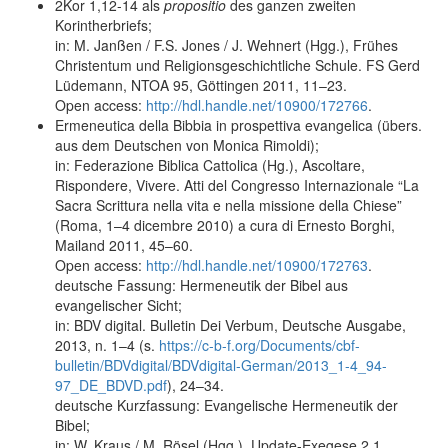
2Kor 1,12-14 als
propositio
des ganzen zweiten
Korintherbriefs;
in: M. Janßen / F.S. Jones / J. Wehnert (Hgg.), Frühes
Christentum und Religionsgeschichtliche Schule. FS Gerd
Lüdemann, NTOA 95, Göttingen 2011, 11–23.
Open access:
http://hdl.handle.net/10900/172766
.
Ermeneutica della Bibbia in prospettiva evangelica (übers.
aus dem Deutschen von Monica Rimoldi);
in: Federazione Biblica Cattolica (Hg.), Ascoltare,
Rispondere, Vivere. Atti del Congresso Internazionale “La
Sacra Scrittura nella vita e nella missione della Chiese”
(Roma, 1–4 dicembre 2010) a cura di Ernesto Borghi,
Mailand 2011, 45–60.
Open access:
http://hdl.handle.net/10900/172763
.
deutsche Fassung: Hermeneutik der Bibel aus
evangelischer Sicht;
in: BDV digital. Bulletin Dei Verbum, Deutsche Ausgabe,
2013, n. 1–4 (s.
https://c-b-f.org/Documents/cbf-
bulletin/BDVdigital/BDVdigital-German/2013_1-4_94-
97_DE_BDVD.pdf
), 24–34.
deutsche Kurzfassung: Evangelische Hermeneutik der
Bibel;
in: W. Kraus / M. Rösel (Hgg.), Update-Exegese 2.1.