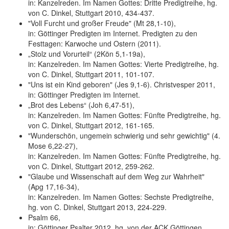
in: Kanzelreden. Im Namen Gottes: Dritte Predigtreihe, hg.
von C. Dinkel, Stuttgart 2010, 434-437.
"Voll Furcht und großer Freude" (Mt 28,1-10),
in: Göttinger Predigten im Internet. Predigten zu den
Festtagen: Karwoche und Ostern (2011).
„Stolz und Vorurteil“ (2Kön 5,1-19a),
in: Kanzelreden. Im Namen Gottes: Vierte Predigtreihe, hg.
von C. Dinkel, Stuttgart 2011, 101-107.
"Uns ist ein Kind geboren" (Jes 9,1-6). Christvesper 2011,
in: Göttinger Predigten im Internet.
„Brot des Lebens“ (Joh 6,47-51),
in: Kanzelreden. Im Namen Gottes: Fünfte Predigtreihe, hg.
von C. Dinkel, Stuttgart 2012, 161-165.
"Wunderschön, ungemein schwierig und sehr gewichtig" (4.
Mose 6,22-27),
in: Kanzelreden. Im Namen Gottes: Fünfte Predigtreihe, hg.
von C. Dinkel, Stuttgart 2012, 259-262.
"Glaube und Wissenschaft auf dem Weg zur Wahrheit"
(Apg 17,16-34),
in: Kanzelreden. Im Namen Gottes: Sechste Predigtreihe,
hg. von C. Dinkel, Stuttgart 2013, 224-229.
Psalm 66,
in: Göttinger Psalter 2012, hg. von der ACK Göttingen,