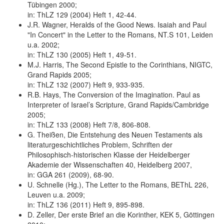
Tübingen 2000;
in: ThLZ 129 (2004) Heft 1, 42-44.
J.R. Wagner, Heralds of the Good News. Isaiah and Paul
"In Concert" in the Letter to the Romans, NT.S 101, Leiden
u.a. 2002;
in: ThLZ 130 (2005) Heft 1, 49-51.
M.J. Harris, The Second Epistle to the Corinthians, NIGTC,
Grand Rapids 2005;
in: ThLZ 132 (2007) Heft 9, 933-935.
R.B. Hays, The Conversion of the Imagination. Paul as
Interpreter of Israel’s Scripture, Grand Rapids/Cambridge
2005;
in: ThLZ 133 (2008) Heft 7/8, 806-808.
G. Theißen, Die Entstehung des Neuen Testaments als
literaturgeschichtliches Problem, Schriften der
Philosophisch-historischen Klasse der Heidelberger
Akademie der Wissenschaften 40, Heidelberg 2007,
in: GGA 261 (2009), 68-90.
U. Schnelle (Hg.), The Letter to the Romans, BEThL 226,
Leuven u.a. 2009;
in: ThLZ 136 (2011) Heft 9, 895-898.
D. Zeller, Der erste Brief an die Korinther, KEK 5, Göttingen