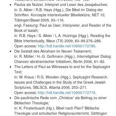
Paulus als Nutzer, Interpret und Leser des Jesajabuches;
in: S. Alkier / R.B. Hays (Hgg.), Die Bibel im Dialog der
Schriften. Konzepte intertextueller Bibellektüre, NET 10,
Tübingen/Basel 2005, 93–116.
engl. Fassung: Paul as User, Interpreter, and Reader of the
Book of Isaiah;
in: R.B. Hays / S. Alkier / L.A. Huizinga (Hgg.), Reading the
Bible Intertextually, Waco (TX) 2009, 83–99.276–286.
Open access:
http://hdl.handle.net/10900/172780
.
Die Gestalt des Abraham im Neuen Testament;
in: R. Möller / H.-G. Goßmann (Hgg.), Interreligiöser Dialog.
Chancen abrahamischer Initiativen, Berlin 2006, 61–82.
The Letters of Paul as Witnesses to and for the Septuagint
Text;
in: W. Kraus / R.G. Wooden (Hgg.), Septuagint Research.
Issues and Challenges in the Study of the Greek Jewish
Scriptures, SBLSCS, Atlanta 2006, 253–271.
Open access:
http://hdl.handle.net/10900/172778
.
Die paulinische Rede vom „Christus“ als Beitrag zu einer
Biblischen Theologie;
in: K. Finsterbusch (Hg.), Bibel nach Plan? Biblische
Theologie und schulischer Religionsunterricht, Göttingen