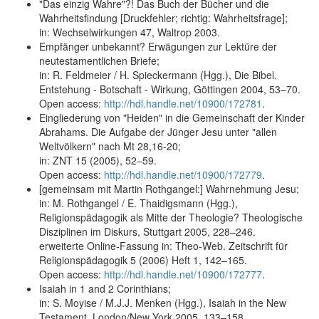
"Das einzig Wahre"?! Das Buch der Bücher und die
Wahrheitsfindung [Druckfehler; richtig: Wahrheitsfrage];
in: Wechselwirkungen 47, Waltrop 2003.
Empfänger unbekannt? Erwägungen zur Lektüre der
neutestamentlichen Briefe;
in: R. Feldmeier / H. Spieckermann (Hgg.), Die Bibel.
Entstehung - Botschaft - Wirkung, Göttingen 2004, 53–70.
Open access:
http://hdl.handle.net/10900/172781
.
Eingliederung von "Heiden" in die Gemeinschaft der Kinder
Abrahams. Die Aufgabe der Jünger Jesu unter "allen
Weltvölkern" nach Mt 28,16-20;
in: ZNT 15 (2005), 52–59.
Open access:
http://hdl.handle.net/10900/172779
.
[gemeinsam mit Martin Rothgangel:] Wahrnehmung Jesu;
in: M. Rothgangel / E. Thaidigsmann (Hgg.),
Religionspädagogik als Mitte der Theologie? Theologische
Disziplinen im Diskurs, Stuttgart 2005, 228–246.
erweiterte Online-Fassung in: Theo-Web. Zeitschrift für
Religionspädagogik 5 (2006) Heft 1, 142–165.
Open access:
http://hdl.handle.net/10900/172777
.
Isaiah in 1 and 2 Corinthians;
in: S. Moyise / M.J.J. Menken (Hgg.), Isaiah in the New
Testament, London/New York 2005, 133–158.