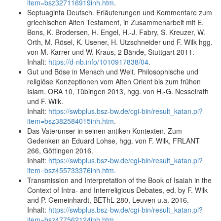
item=bsz327116919inh.htm
.
Septuaginta Deutsch. Erläuterungen und Kommentare zum
griechischen Alten Testament, in Zusammenarbeit mit E.
Bons, K. Brodersen, H. Engel, H.-J. Fabry, S. Kreuzer, W.
Orth, M. Rösel, K. Usener, H. Utzschneider und F. Wilk hgg.
von M. Karrer und W. Kraus, 2 Bände, Stuttgart 2011.
Inhalt:
https://d-nb.info/1010917838/04
.
Gut und Böse in Mensch und Welt. Philosophische und
religiöse Konzeptionen vom Alten Orient bis zum frühen
Islam, ORA 10, Tübingen 2013, hgg. von H.-G. Nesselrath
und F. Wilk.
Inhalt:
https://swbplus.bsz-bw.de/cgi-bin/result_katan.pl?
item=bsz382584015inh.htm
.
Das Vaterunser in seinen antiken Kontexten. Zum
Gedenken an Eduard Lohse, hgg. von F. Wilk, FRLANT
266, Göttingen 2016.
Inhalt:
https://swbplus.bsz-bw.de/cgi-bin/result_katan.pl?
item=bsz455733376inh.htm
.
Transmission and Interpretation of the Book of Isaiah in the
Context of Intra- and Interreligious Debates, ed. by F. Wilk
and P. Gemeinhardt, BEThL 280, Leuven u.a. 2016.
Inhalt:
https://swbplus.bsz-bw.de/cgi-bin/result_katan.pl?
item=bsz477562124inh.htm
.