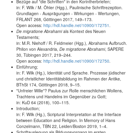
Bezüge auf "die Schriften" in den Korintherbriefen;
in: F. Wilk / M. Öhler (Hgg.), Paulinische Schriftrezeption.
Grundlagen - Ausprägungen - Wirkungen - Wertungen,
FRLANT 268, Göttingen 2017, 149–173.
Open access:
http://hdl.handle.net/10900/172751
.
De migratione Abrahami
als Kontext des Neuen
Testaments;
in: M.R. Niehoff / R. Feldmeier (Hgg.), Abrahams Aufbruch.
Philon von Alexandria,
De migratione Abrahami
, SAPERE
30, Tübingen 2017, 219–244.
Open access:
http://hdl.handle.net/10900/172750
.
Einführung;
in: F. Wilk (Hg.), Identität und Sprache. Prozesse jüdischer
und christlicher Identitätsbildung im Rahmen der Antike,
BThSt 174, Göttingen 2018, 9–15.
"Unfreier Wille"? Paulus zur Rolle menschlichen Wollens,
Trachtens und Handelns im Gegenüber zu Gott;
in: KuD 64 (2018), 100–115.
Introduction;
in: F. Wilk (Hg.), Scriptural Interpretation at the Interface
between Education and Religion. In Memory of Hans
Conzelmann, TBN 22, Leiden/Boston 2019, 1–4.
Schriftauslegung als Bildungsvorgang im ersten