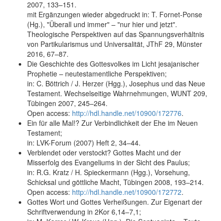
2007, 133–151.
mit Ergänzungen wieder abgedruckt in: T. Fornet-Ponse
(Hg.), "Überall und immer" – "nur hier und jetzt".
Theologische Perspektiven auf das Spannungsverhältnis
von Partikularismus und Universalität, JThF 29, Münster
2016, 67–87.
Die Geschichte des Gottesvolkes im Licht jesajanischer
Prophetie – neutestamentliche Perspektiven;
in: C. Böttrich / J. Herzer (Hgg.), Josephus und das Neue
Testament. Wechselseitige Wahrnehmungen, WUNT 209,
Tübingen 2007, 245–264.
Open access:
http://hdl.handle.net/10900/172776
.
Ein für alle Mal!? Zur Verbindlichkeit der Ehe im Neuen
Testament;
in: LVK-Forum (2007) Heft 2, 34–44.
Verblendet oder verstockt? Gottes Macht und der
Misserfolg des Evangeliums in der Sicht des Paulus;
in: R.G. Kratz / H. Spieckermann (Hgg.), Vorsehung,
Schicksal und göttliche Macht, Tübingen 2008, 193–214.
Open access:
http://hdl.handle.net/10900/172772
.
Gottes Wort und Gottes Verheißungen. Zur Eigenart der
Schriftverwendung in 2Kor 6,14–7,1;