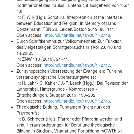
Korintherbrief des Paulus - untersucht ausgehend von 1Kor
4,6;
in: F. Wilk (Hg.), Scriptural Interpretation at the Interface
between Education and Religion. In Memory of Hans
Conzelmann, TBN 22, Leiden/Boston 2019, 88–111.
Open access:
http://hdl.handle.net/10900/172748
.
Durch Schriftkenntnis zur Vollkommenheit: Zur Funktion
des vielgestaltigen Schriftgebrauchs in 1Kor 2,6-16 und
14,20-25;
in: ZNW 110 (2019), 21–41.
Open access:
http://hdl.handle.net/10900/172747
.
Zur synoptischen Übersetzung der Evangelien: Für eine
verstärkt synoptische Übersetzungsweise;
in: H. Jahr / C. Kähler / J.-P. Lesch (Hgg.), Die Revision der
Lutherbibel. Hintergründe - Kontroversen -
Entscheidungen, Stuttgart 2019, 193–202.
Open access:
http://hdl.handle.net/10900/172746
.
Theologische Bildung. Fundament (nicht nur) des
Pfarrberufs;
in: B. Schröder (Hg.), Pfarrer oder Pfarrerin werden und
sein. Herausforderungen für Beruf und theologische
Bildung in Studium, Vikariat und Fortbildung, VGWTh 61,