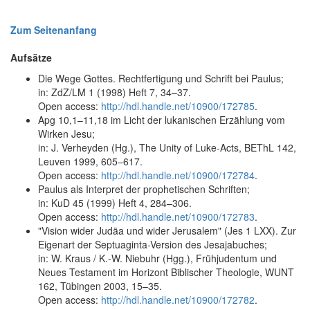
Zum Seitenanfang
Aufsätze
Die Wege Gottes. Rechtfertigung und Schrift bei Paulus;
in: ZdZ/LM 1 (1998) Heft 7, 34–37.
Open access:
http://hdl.handle.net/10900/172785
.
Apg 10,1–11,18 im Licht der lukanischen Erzählung vom
Wirken Jesu;
in: J. Verheyden (Hg.), The Unity of Luke-Acts, BEThL 142,
Leuven 1999, 605–617.
Open access:
http://hdl.handle.net/10900/172784
.
Paulus als Interpret der prophetischen Schriften;
in: KuD 45 (1999) Heft 4, 284–306.
Open access:
http://hdl.handle.net/10900/172783
.
"Vision wider Judäa und wider Jerusalem" (Jes 1 LXX). Zur
Eigenart der Septuaginta-Version des Jesajabuches;
in: W. Kraus / K.-W. Niebuhr (Hgg.), Frühjudentum und
Neues Testament im Horizont Biblischer Theologie, WUNT
162, Tübingen 2003, 15–35.
Open access:
http://hdl.handle.net/10900/172782
.