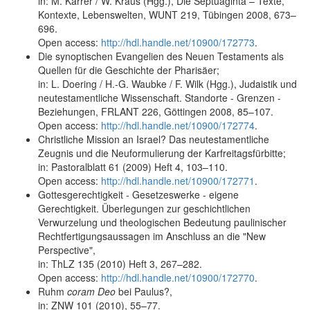
in: M. Karrer / W. Kraus (Hgg.), Die Septuaginta – Texte,
Kontexte, Lebenswelten, WUNT 219, Tübingen 2008, 673–
696.
Open access:
http://hdl.handle.net/10900/172773
.
Die synoptischen Evangelien des Neuen Testaments als
Quellen für die Geschichte der Pharisäer;
in: L. Doering / H.-G. Waubke / F. Wilk (Hgg.), Judaistik und
neutestamentliche Wissenschaft. Standorte - Grenzen -
Beziehungen, FRLANT 226, Göttingen 2008, 85–107.
Open access:
http://hdl.handle.net/10900/172774
.
Christliche Mission an Israel? Das neutestamentliche
Zeugnis und die Neuformulierung der Karfreitagsfürbitte;
in: Pastoralblatt 61 (2009) Heft 4, 103–110.
Open access:
http://hdl.handle.net/10900/172771
.
Gottesgerechtigkeit - Gesetzeswerke - eigene
Gerechtigkeit. Überlegungen zur geschichtlichen
Verwurzelung und theologischen Bedeutung paulinischer
Rechtfertigungsaussagen im Anschluss an die "New
Perspective",
in: ThLZ 135 (2010) Heft 3, 267–282.
Open access:
http://hdl.handle.net/10900/172770
.
Ruhm
coram Deo
bei Paulus?,
in: ZNW 101 (2010), 55–77.