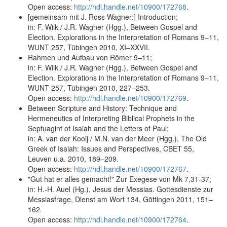
Open access:
http://hdl.handle.net/10900/172768
.
[gemeinsam mit J. Ross Wagner:] Introduction;
in: F. Wilk / J.R. Wagner (Hgg.), Between Gospel and
Election. Explorations in the Interpretation of Romans 9–11,
WUNT 257, Tübingen 2010, XI–XXVII.
Rahmen und Aufbau von Römer 9–11;
in: F. Wilk / J.R. Wagner (Hgg.), Between Gospel and
Election. Explorations in the Interpretation of Romans 9–11,
WUNT 257, Tübingen 2010, 227–253.
Open access:
http://hdl.handle.net/10900/172769
.
Between Scripture and History: Technique and
Hermeneutics of Interpreting Biblical Prophets in the
Septuagint of Isaiah and the Letters of Paul;
in: A. van der Kooij / M.N. van der Meer (Hgg.), The Old
Greek of Isaiah: Issues and Perspectives, CBET 55,
Leuven u.a. 2010, 189–209.
Open access:
http://hdl.handle.net/10900/172767
.
"Gut hat er alles gemacht!" Zur Exegese von Mk 7,31-37;
in: H.-H. Auel (Hg.), Jesus der Messias. Gottesdienste zur
Messiasfrage, Dienst am Wort 134, Göttingen 2011, 151–
162.
Open access:
http://hdl.handle.net/10900/172764
.