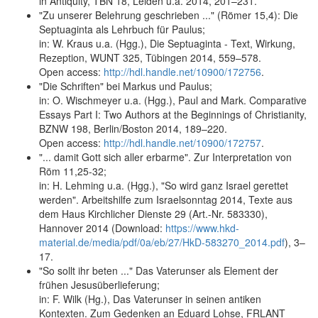
in Antiquity, TBN 18, Leiden u.a. 2014, 201–231.
"Zu unserer Belehrung geschrieben ..." (Römer 15,4): Die
Septuaginta als Lehrbuch für Paulus;
in: W. Kraus u.a. (Hgg.), Die Septuaginta - Text, Wirkung,
Rezeption, WUNT 325, Tübingen 2014, 559–578.
Open access:
http://hdl.handle.net/10900/172756
.
"Die Schriften" bei Markus und Paulus;
in: O. Wischmeyer u.a. (Hgg.), Paul and Mark. Comparative
Essays Part I: Two Authors at the Beginnings of Christianity,
BZNW 198, Berlin/Boston 2014, 189–220.
Open access:
http://hdl.handle.net/10900/172757
.
"... damit Gott sich aller erbarme". Zur Interpretation von
Röm 11,25-32;
in: H. Lehming u.a. (Hgg.), "So wird ganz Israel gerettet
werden". Arbeitshilfe zum Israelsonntag 2014, Texte aus
dem Haus Kirchlicher Dienste 29 (Art.-Nr. 583330),
Hannover 2014 (Download:
https://www.hkd-
material.de/media/pdf/0a/eb/27/HkD-583270_2014.pdf
), 3–
17.
"So sollt ihr beten ..." Das Vaterunser als Element der
frühen Jesusüberlieferung;
in: F. Wilk (Hg.), Das Vaterunser in seinen antiken
Kontexten. Zum Gedenken an Eduard Lohse, FRLANT