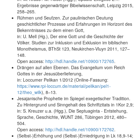
Ergebnisse gegenwärtiger Bibelwissenschaft, Leipzig 2015,
258–265.
Rühmen und Seufzen. Zur paulinischen Deutung
geschichtlicher Prozesse und Erfahrungen im Horizont des
Bekenntnisses zu dem einen Gott,
in: U. Mell (Hg.), Der eine Gott und die Geschichte der
Völker. Studien zur Inklusion und Exklusion im biblischen
Monotheismus, BThSt 123, Neukirchen-Vluyn 2011, 127–
148.
Open access:
http://hdl.handle.net/10900/172765
.
Drängen auf allen Ebenen. Das Evangelium vom Reich
Gottes in der Jesusüberlieferung,
in: Loccumer Pelikan 1/2012 (Online-Fassung:
https://www.rpi-loccum.de/material/pelikan/pel1-
12/theo_wilk
), 8–13.
Jesajanische Prophetie im Spiegel exegetischer Tradition.
Zu Hintergrund und Sinngehalt des Schriftzitats in 1Kor 2,9;
in: S. Kreuzer u.a. (Hgg.), Die Septuaginta - Entstehung,
Sprache, Geschichte, WUNT 286, Tübingen 2012, 480–
504.
Open access:
http://hdl.handle.net/10900/172762
.
(Selbst-)Erhöhung und (Selbst-)Erniedrigung in Lk 18,9-14;