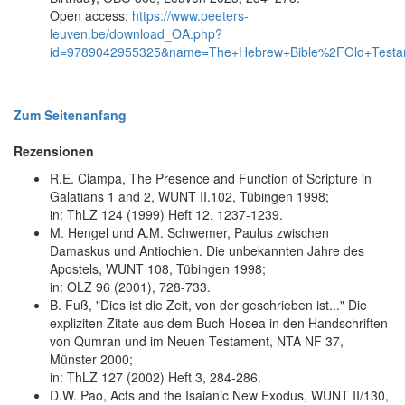
Open access:
https://www.peeters-
leuven.be/download_OA.php?
id=9789042955325&name=The+Hebrew+Bible%2FOld+Testamen
Zum Seitenanfang
Rezensionen
R.E. Ciampa, The Presence and Function of Scripture in
Galatians 1 and 2, WUNT II.102, Tübingen 1998;
in: ThLZ 124 (1999) Heft 12, 1237-1239.
M. Hengel und A.M. Schwemer, Paulus zwischen
Damaskus und Antiochien. Die unbekannten Jahre des
Apostels, WUNT 108, Tübingen 1998;
in: OLZ 96 (2001), 728-733.
B. Fuß, "Dies ist die Zeit, von der geschrieben ist..." Die
expliziten Zitate aus dem Buch Hosea in den Handschriften
von Qumran und im Neuen Testament, NTA NF 37,
Münster 2000;
in: ThLZ 127 (2002) Heft 3, 284-286.
D.W. Pao, Acts and the Isaianic New Exodus, WUNT II/130,