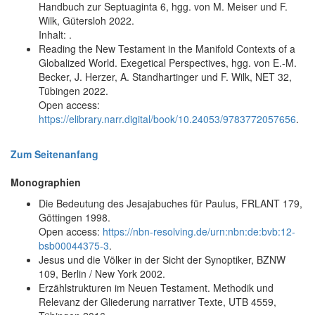
Handbuch zur Septuaginta 6, hgg. von M. Meiser und F.
Wilk, Gütersloh 2022.
Inhalt:
.
Reading the New Testament in the Manifold Contexts of a
Globalized World. Exegetical Perspectives, hgg. von E.-M.
Becker, J. Herzer, A. Standhartinger und F. Wilk, NET 32,
Tübingen 2022.
Open access:
https://elibrary.narr.digital/book/10.24053/9783772057656
.
Zum Seitenanfang
Monographien
Die Bedeutung des Jesajabuches für Paulus, FRLANT 179,
Göttingen 1998.
Open access:
https://nbn-resolving.de/urn:nbn:de:bvb:12-
bsb00044375-3
.
Jesus und die Völker in der Sicht der Synoptiker, BZNW
109, Berlin / New York 2002.
Erzählstrukturen im Neuen Testament. Methodik und
Relevanz der Gliederung narrativer Texte, UTB 4559,