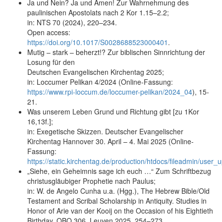
Ja und Nein? Ja und Amen! Zur Wahrnehmung des
paulinischen Apostolats nach 2 Kor 1.15–2.2;
in: NTS 70 (2024), 220–234.
Open access:
https://doi.org/10.1017/S0028688523000401
.
Mutig – stark – beherzt!? Zur biblischen Sinnrichtung der
Losung für den
Deutschen Evangelischen Kirchentag 2025;
in: Loccumer Pelikan 4/2024 (Online-Fassung:
https://www.rpi-loccum.de/loccumer-pelikan/2024_04
), 15-
21.
Was unserem Leben Grund und Richtung gibt [zu 1Kor
16,13f.];
in: Exegetische Skizzen. Deutscher Evangelischer
Kirchentag Hannover 30. April – 4. Mai 2025 (Online-
Fassung:
https://static.kirchentag.de/production/htdocs/fileadmin/us
„Siehe, ein Geheimnis sage ich euch …“ Zum Schriftbezug
christusgläubiger Prophetie nach Paulus;
in: W. de Angelo Cunha u.a. (Hgg.), The Hebrew Bible/Old
Testament and Scribal Scholarship in Antiquity. Studies in
Honor of Arie van der Kooij on the Occasion of his Eightieth
Birthday, OBO 306, Leuven 2025, 254–273.