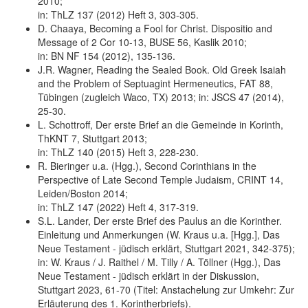
2010;
in: ThLZ 137 (2012) Heft 3, 303-305.
D. Chaaya, Becoming a Fool for Christ. Dispositio and
Message of 2 Cor 10-13, BUSE 56, Kaslik 2010;
in: BN NF 154 (2012), 135-136.
J.R. Wagner, Reading the Sealed Book. Old Greek Isaiah
and the Problem of Septuagint Hermeneutics, FAT 88,
Tübingen (zugleich Waco, TX) 2013; in: JSCS 47 (2014),
25-30.
L. Schottroff, Der erste Brief an die Gemeinde in Korinth,
ThKNT 7, Stuttgart 2013;
in: ThLZ 140 (2015) Heft 3, 228-230.
R. Bieringer u.a. (Hgg.), Second Corinthians in the
Perspective of Late Second Temple Judaism, CRINT 14,
Leiden/Boston 2014;
in: ThLZ 147 (2022) Heft 4, 317-319.
S.L. Lander, Der erste Brief des Paulus an die Korinther.
Einleitung und Anmerkungen (W. Kraus u.a. [Hgg.], Das
Neue Testament - jüdisch erklärt, Stuttgart 2021, 342-375);
in: W. Kraus / J. Raithel / M. Tilly / A. Töllner (Hgg.), Das
Neue Testament - jüdisch erklärt in der Diskussion,
Stuttgart 2023, 61-70 (Titel: Anstachelung zur Umkehr: Zur
Erläuterung des 1. Korintherbriefs).