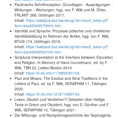
Paulinische Schriftrezeption. Grundlagen - Ausprägungen -
Wirkungen - Wertungen, hgg. von F. Wilk und M. Öhler,
FRLANT 268, Göttingen 2017.
Inhalt:
https://swbplus.bsz-bw.de/cgi-bin/result_katan.pl?
item=bsz483489700inh.htm
.
Identität und Sprache. Prozesse jüdischer und christlicher
Identitätsbildung im Rahmen der Antike, hgg. von F. Wilk,
BThSt 174, Göttingen 2018.
Inhalt:
https://swbplus.bsz-bw.de/cgi-bin/result_katan.pl?
item=bsz495490067inh.htm
.
Scriptural Interpretation at the Interface between Education
and Religion. In Memory of Hans Conzelmann, ed. by F.
Wilk, TBN 22, Leiden/Boston 2019.
Inhalt:
https://d-nb.info/1179855361/04
.
Paul and Moses. The Exodus and Sinai Traditions in the
Letters of Paul, ed. by F. Wilk, SERAPHIM 11, Tübingen
2020.
Inhalt:
https://d-nb.info/1218713887/04
.
Lesen, Deuten und Verstehen?! Debatten über Heilige
Texte in Orient und Okzident, hgg. von S. Günther und F.
Wilk, SERAPHIM 10, Tübingen 2021.
Die Wirkungs- und Rezeptionsgeschichte der Septuaginta.