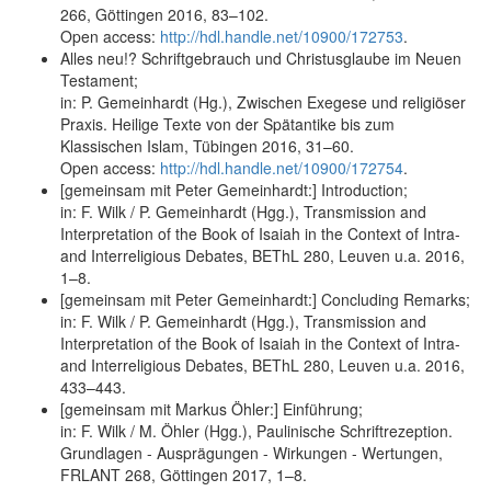
266, Göttingen 2016, 83–102.
Open access:
http://hdl.handle.net/10900/172753
.
Alles neu!? Schriftgebrauch und Christusglaube im Neuen
Testament;
in: P. Gemeinhardt (Hg.), Zwischen Exegese und religiöser
Praxis. Heilige Texte von der Spätantike bis zum
Klassischen Islam, Tübingen 2016, 31–60.
Open access:
http://hdl.handle.net/10900/172754
.
[gemeinsam mit Peter Gemeinhardt:] Introduction;
in: F. Wilk / P. Gemeinhardt (Hgg.), Transmission and
Interpretation of the Book of Isaiah in the Context of Intra-
and Interreligious Debates, BEThL 280, Leuven u.a. 2016,
1–8.
[gemeinsam mit Peter Gemeinhardt:] Concluding Remarks;
in: F. Wilk / P. Gemeinhardt (Hgg.), Transmission and
Interpretation of the Book of Isaiah in the Context of Intra-
and Interreligious Debates, BEThL 280, Leuven u.a. 2016,
433–443.
[gemeinsam mit Markus Öhler:] Einführung;
in: F. Wilk / M. Öhler (Hgg.), Paulinische Schriftrezeption.
Grundlagen - Ausprägungen - Wirkungen - Wertungen,
FRLANT 268, Göttingen 2017, 1–8.