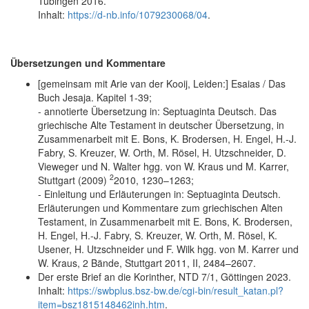
Tübingen 2016.
Inhalt:
https://d-nb.info/1079230068/04
.
Übersetzungen und Kommentare
[gemeinsam mit Arie van der Kooij, Leiden:] Esaias / Das
Buch Jesaja. Kapitel 1-39;
- annotierte Übersetzung in: Septuaginta Deutsch. Das
griechische Alte Testament in deutscher Übersetzung, in
Zusammenarbeit mit E. Bons, K. Brodersen, H. Engel, H.-J.
Fabry, S. Kreuzer, W. Orth, M. Rösel, H. Utzschneider, D.
Vieweger und N. Walter hgg. von W. Kraus und M. Karrer,
2
Stuttgart (2009)
2010, 1230–1263;
- Einleitung und Erläuterungen in: Septuaginta Deutsch.
Erläuterungen und Kommentare zum griechischen Alten
Testament, in Zusammenarbeit mit E. Bons, K. Brodersen,
H. Engel, H.-J. Fabry, S. Kreuzer, W. Orth, M. Rösel, K.
Usener, H. Utzschneider und F. Wilk hgg. von M. Karrer und
W. Kraus, 2 Bände, Stuttgart 2011, II, 2484–2607.
Der erste Brief an die Korinther, NTD 7/1, Göttingen 2023.
Inhalt:
https://swbplus.bsz-bw.de/cgi-bin/result_katan.pl?
item=bsz1815148462inh.htm
.