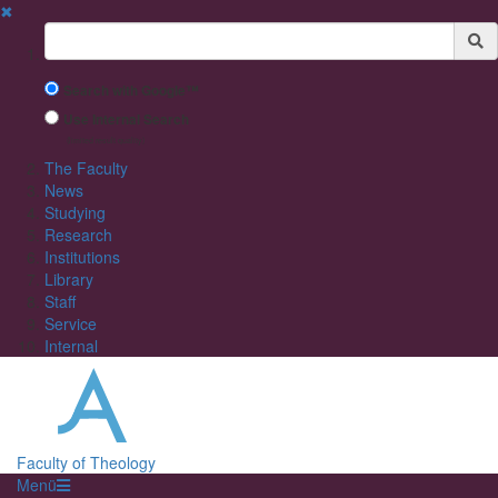
✖
Suchbegriff
Search with Google™
Use Internal Search
(limited result quality)
The Faculty
News
Studying
Research
Institutions
Library
Staff
Service
Internal
Faculty of Theology
Menü