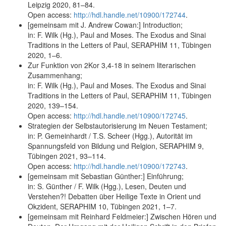
Leipzig 2020, 81–84.
Open access:
http://hdl.handle.net/10900/172744
.
[gemeinsam mit J. Andrew Cowan:] Introduction;
in: F. Wilk (Hg.), Paul and Moses. The Exodus and Sinai
Traditions in the Letters of Paul, SERAPHIM 11, Tübingen
2020, 1–6.
Zur Funktion von 2Kor 3,4-18 in seinem literarischen
Zusammenhang;
in: F. Wilk (Hg.), Paul and Moses. The Exodus and Sinai
Traditions in the Letters of Paul, SERAPHIM 11, Tübingen
2020, 139–154.
Open access:
http://hdl.handle.net/10900/172745
.
Strategien der Selbstautorisierung im Neuen Testament;
in: P. Gemeinhardt / T.S. Scheer (Hgg.), Autorität im
Spannungsfeld von Bildung und Relgion, SERAPHIM 9,
Tübingen 2021, 93–114.
Open access:
http://hdl.handle.net/10900/172743
.
[gemeinsam mit Sebastian Günther:] Einführung;
in: S. Günther / F. Wilk (Hgg.), Lesen, Deuten und
Verstehen?! Debatten über Heilige Texte in Orient und
Okzident, SERAPHIM 10, Tübingen 2021, 1–7.
[gemeinsam mit Reinhard Feldmeier:] Zwischen Hören und