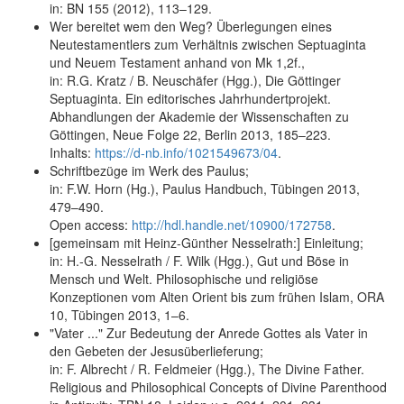
in: BN 155 (2012), 113–129.
Wer bereitet wem den Weg? Überlegungen eines
Neutestamentlers zum Verhältnis zwischen Septuaginta
und Neuem Testament anhand von Mk 1,2f.,
in: R.G. Kratz / B. Neuschäfer (Hgg.), Die Göttinger
Septuaginta. Ein editorisches Jahrhundertprojekt.
Abhandlungen der Akademie der Wissenschaften zu
Göttingen, Neue Folge 22, Berlin 2013, 185–223.
Inhalts:
https://d-nb.info/1021549673/04
.
Schriftbezüge im Werk des Paulus;
in: F.W. Horn (Hg.), Paulus Handbuch, Tübingen 2013,
479–490.
Open access:
http://hdl.handle.net/10900/172758
.
[gemeinsam mit Heinz-Günther Nesselrath:] Einleitung;
in: H.-G. Nesselrath / F. Wilk (Hgg.), Gut und Böse in
Mensch und Welt. Philosophische und religiöse
Konzeptionen vom Alten Orient bis zum frühen Islam, ORA
10, Tübingen 2013, 1–6.
"Vater ..." Zur Bedeutung der Anrede Gottes als Vater in
den Gebeten der Jesusüberlieferung;
in: F. Albrecht / R. Feldmeier (Hgg.), The Divine Father.
Religious and Philosophical Concepts of Divine Parenthood