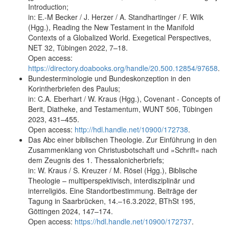
Introduction;
in: E.-M Becker / J. Herzer / A. Standhartinger / F. Wilk
(Hgg.), Reading the New Testament in the Manifold
Contexts of a Globalized World. Exegetical Perspectives,
NET 32, Tübingen 2022, 7–18.
Open access:
https://directory.doabooks.org/handle/20.500.12854/97658
.
Bundesterminologie und Bundeskonzeption in den
Korintherbriefen des Paulus;
in: C.A. Eberhart / W. Kraus (Hgg.), Covenant - Concepts of
Berit, Diatheke, and Testamentum, WUNT 506, Tübingen
2023, 431–455.
Open access:
http://hdl.handle.net/10900/172738
.
Das Abc einer biblischen Theologie. Zur Einführung in den
Zusammenklang von Christusbotschaft und »Schrift« nach
dem Zeugnis des 1. Thessalonicherbriefs;
in: W. Kraus / S. Kreuzer / M. Rösel (Hgg.), Biblische
Theologie – multiperspektivisch, interdisziplinär und
interreligiös. Eine Standortbestimmung. Beiträge der
Tagung in Saarbrücken, 14.–16.3.2022, BThSt 195,
Göttingen 2024, 147–174.
Open access:
https://hdl.handle.net/10900/172737
.