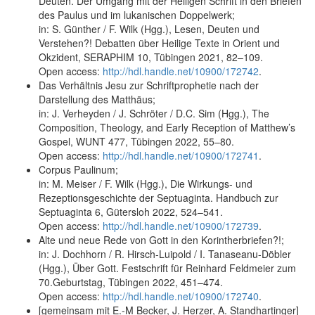
Deuten. Der Umgang mit der Heiligen Schrift in den Briefen
des Paulus und im lukanischen Doppelwerk;
in: S. Günther / F. Wilk (Hgg.), Lesen, Deuten und
Verstehen?! Debatten über Heilige Texte in Orient und
Okzident, SERAPHIM 10, Tübingen 2021, 82–109.
Open access:
http://hdl.handle.net/10900/172742
.
Das Verhältnis Jesu zur Schriftprophetie nach der
Darstellung des Matthäus;
in: J. Verheyden / J. Schröter / D.C. Sim (Hgg.), The
Composition, Theology, and Early Reception of Matthew’s
Gospel, WUNT 477, Tübingen 2022, 55–80.
Open access:
http://hdl.handle.net/10900/172741
.
Corpus Paulinum;
in: M. Meiser / F. Wilk (Hgg.), Die Wirkungs- und
Rezeptionsgeschichte der Septuaginta. Handbuch zur
Septuaginta 6, Gütersloh 2022, 524–541.
Open access:
http://hdl.handle.net/10900/172739
.
Alte und neue Rede von Gott in den Korintherbriefen?!;
in: J. Dochhorn / R. Hirsch-Luipold / I. Tanaseanu-Döbler
(Hgg.), Über Gott. Festschrift für Reinhard Feldmeier zum
70.Geburtstag, Tübingen 2022, 451–474.
Open access:
http://hdl.handle.net/10900/172740
.
[gemeinsam mit E.-M Becker, J. Herzer, A. Standhartinger]