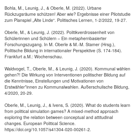
Bohla, M., Leunig, J., & Oberle, M. (2022). Urbane
Rückzugsräume schützen! Aber wie? Ergebnisse einer Pilotstudie
zum Planspiel „Alte Linde“. Politisches Lernen, 1-2/2022, 19-27.
Oberle, M., & Leunig, J. (2022). Politikverdrossenheit von
Schülerinnen und Schülern – Ein metaphernbasierter
Forschungszugang. In M. Oberle & M.-M. Stamer (Hrsg.),
Politische Bildung in internationaler Perspektive (S. 174-184).
Frankfurt a.M.: Wochenschau.
Waldvogel, T., Oberle, M., & Leunig, J. (2020). Kommunal wählen
gehen?! Die Wirkung von Interventionen politischer Bildung auf
die Kenntnisse, Einstellungen und Motivationen von
Erstwähler*innen zu Kommunalwahlen. Außerschulische Bildung,
4/2020, 20-29.
Oberle, M., Leunig, J., & Ivens, S. (2020). What do students learn
from political simulation games? A mixed-method approach
exploring the relation between conceptual and attitudinal
changes. European Political Science.
https://doi.org/10.1057/s41304-020-00261-2.