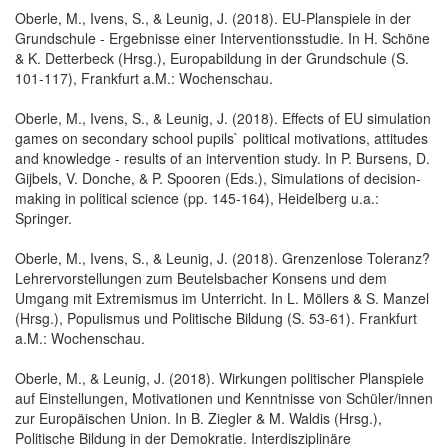
Oberle, M., Ivens, S., & Leunig, J. (2018). EU-Planspiele in der
Grundschule - Ergebnisse einer Interventionsstudie. In H. Schöne
& K. Detterbeck (Hrsg.), Europabildung in der Grundschule (S.
101-117), Frankfurt a.M.: Wochenschau.
Oberle, M., Ivens, S., & Leunig, J. (2018). Effects of EU simulation
games on secondary school pupils` political motivations, attitudes
and knowledge - results of an intervention study. In P. Bursens, D.
Gijbels, V. Donche, & P. Spooren (Eds.), Simulations of decision-
making in political science (pp. 145-164), Heidelberg u.a.:
Springer.
Oberle, M., Ivens, S., & Leunig, J. (2018). Grenzenlose Toleranz?
Lehrervorstellungen zum Beutelsbacher Konsens und dem
Umgang mit Extremismus im Unterricht. In L. Möllers & S. Manzel
(Hrsg.), Populismus und Politische Bildung (S. 53-61). Frankfurt
a.M.: Wochenschau.
Oberle, M., & Leunig, J. (2018). Wirkungen politischer Planspiele
auf Einstellungen, Motivationen und Kenntnisse von Schüler/innen
zur Europäischen Union. In B. Ziegler & M. Waldis (Hrsg.),
Politische Bildung in der Demokratie. Interdisziplinäre