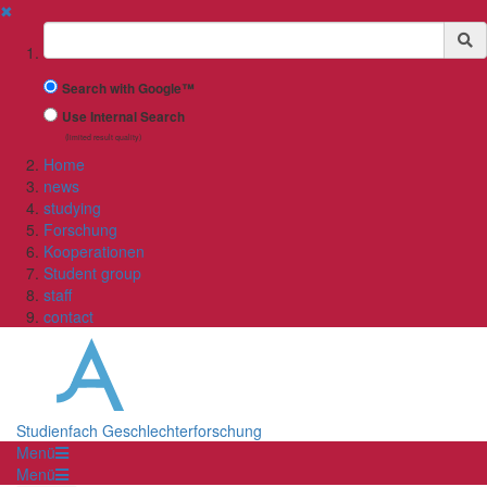
✖
Suchbegriff
Search with Google™
Use Internal Search
(limited result quality)
Home
news
studying
Forschung
Kooperationen
Student group
staff
contact
Studienfach Geschlechterforschung
Menü
Menü