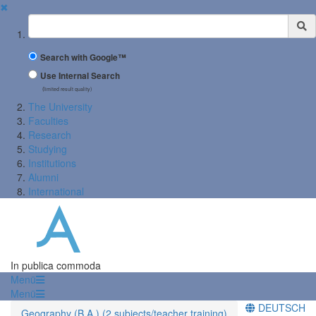
✖
Suchbegriff
Search with Google™
Use Internal Search
(limited result quality)
The University
Faculties
Research
Studying
Institutions
Alumni
International
In publica commoda
Menü
Menü
DEUTSCH
Geography (B.A.) (2 subjects/teacher training)